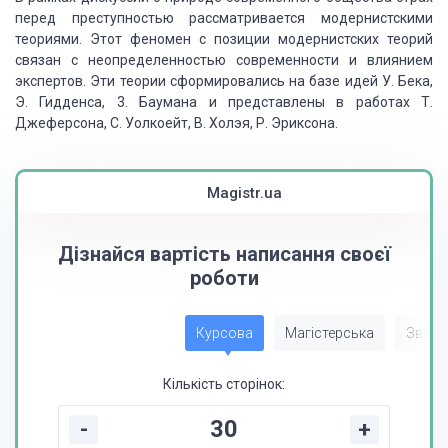
перед преступностью рассматривается модернистскими
теориями. Этот феномен
с позиции модернистских теорий
связан с неопределенностью современности и влиянием
экспертов. Эти теории сформировались на базе идей У. Бека,
Э.
Гидденса
, 3. Баумана и
представлены в работах Т.
Джеферсона, С. Уолкоейт, В. Холэя, Р. Эриксона.
Magistr.ua
Дізнайся вартість написання своєї
роботи
Курсова
Магістерська
Звіт з
Кількість сторінок:
-
+