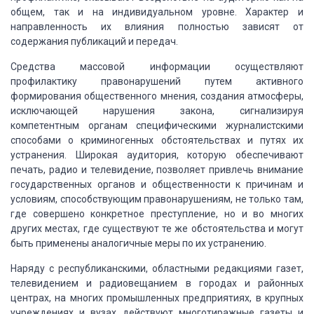
общем, так и на индивидуальном уровне.
Характер и
направленность их влияния полностью зависят от
содержания публикаций
и передач.
Средства массовой информации осуществляют
профилактику
правонарушений путем активного
формирования общественного мнения, создания атмосферы,
исключающей нарушения закона, сигнализируя
компетентным органам специфическими журналистскими
способами о криминогенных обстоятельствах и путях их
устранения. Широкая аудитория,
которую обеспечивают
печать, радио и телевидение, позволяет привлечь внимание
государственных
органов и общественности к причинам и
условиям, способствующим правонарушениям,
не только там,
где совершено конкретное преступление, но и во многих
других местах,
где существуют те же обстоятельства и могут
быть применены аналогичные меры по их
устранению.
Наряду с республиканскими, областными редакциями
газет,
телевидением и радиовещанием в городах и районных
центрах, на многих промышленных
предприятиях, в крупных
учреждениях и вузах действуют многотиражные газеты и