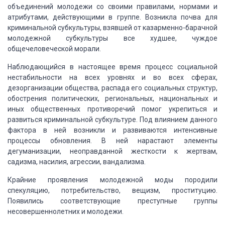
объединений молодежи со своими правилами, нормами и
атрибутами, действующими
в группе. Возникла почва для
криминальной субкультуры, взявшей от казарменно-барачной
молодежной субкультуры все худшее, чуждое
общечеловеческой морали.
Наблюдающийся в настоящее время процесс социальной
нестабильности на
всех уровнях и во всех сферах,
дезорганизации общества, распада его социальных
структур,
обострения политических, региональных, национальных и
иных общественных
противоречий помог укрепиться и
развиться криминальной субкультуре. Под влиянием
данного
фактора в ней возникли и развиваются интенсивные
процессы обновления. В
ней нарастают элементы
дегуманизации, неоправданной жесткости к жертвам,
садизма,
насилия, агрессии, вандализма.
Крайние проявления молодежной моды породили
спекуляцию, потребительство,
вещизм, проституцию.
Появились соответствующие преступные группы
несовершеннолетних
и молодежи.