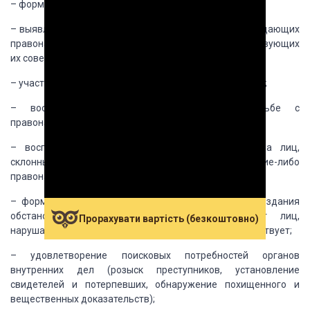
– формирование правосознания граждан;
– выявление и разъяснение сущности причин, порождающих
правонарушения (преступления), и условий, способствующих
их совершению;
– участие граждан в устранении этих причин и условий;
– воспитание активности населения в борьбе с
правонарушениями;
– воспитательно-профилактическое воздействие на
лиц,
склонных к преступлениям или совершивших какие-либо
правонарушения;
– формирование общественного мнения с целью создания
обстановки нетерпимости и осуждения вокруг лиц,
Прорахувати вартість (безкоштовно)
нарушающих правопорядок, и тех,
кто им попустительствует;
– удовлетворение поисковых потребностей органов
внутренних дел (розыск преступников, установление
свидетелей и потерпевших, обнаружение
похищенного и
вещественных доказательств);