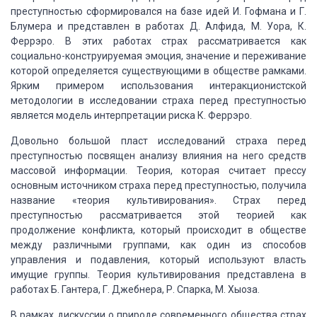
преступностью сформировался на базе идей И. Гофмана и Г.
Блумера и представлен в
работах Д. Алфида, М. Уора, К.
Феррэро
. В этих работах страх рассматривается как
социально-конструируемая
эмоция, значение и переживание
которой определяется существующими в обществе рамками.
Ярким примером использования интеракционистской
методологии в исследовании страха
перед преступностью
является модель интерпретации риска К. Феррэро.
Довольно большой пласт исследований страха перед
преступностью посвящен анализу влияния на него средств
массовой информации. Теория,
которая считает прессу
основным источником страха перед преступностью, получила
название «теория культивирования». Страх перед
преступностью рассматривается
этой теорией как
продолжение конфликта, который происходит в обществе
между различными
группами, как один из способов
управления и подавления, который используют власть
имущие группы. Теория культивирования представлена в
работах Б. Гантера, Г.
Джебнера
, Р. Спарка, М.
Хыоза.
В рамках дискуссии о природе современного общества
страх