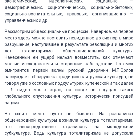
экономических, идеологических, социально —
демографических,
социотехнических, социально-бытовых,
социально-воспитательных, правовых, организационно
—
управленческих и др.
Рассмотрим общесоциальные процессы . Наверное, на первое
место здесь
можно поставить невиданное до сих пор в мире
разрушение, наступившее в результате
революции и многих
лет тоталитаризма, общенациональной культуры.
Нанесенный ей ущерб
нельзя возместить, как отмечают
многие исследователи и сторонние наблюдатели. Потомок
эмигрантов первой волны русский дворянин М.П.Орлов
рассуждает: «Разрушена традиционная
русская культура, не
говоря уже о сословных подкультурах, купеческой и так далее
… Я видел много стран, но нигде не ощущал такого
глобального опустошения культуры,
исторически присущей
нации».
Но «свято место пусто не бывает». На развалинах
общенародной
культуры возникла культура тоталитаризма,
что непосредственно отразилось на молодежной
субкультуре. Ведь культура тоталитаризма не допускала