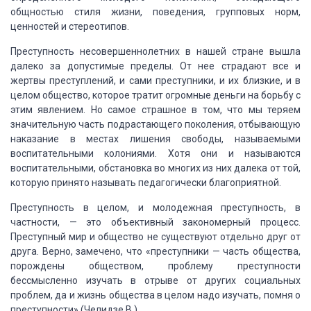
общностью стиля жизни, поведения, групповых норм,
ценностей и стереотипов.
Преступность несовершеннолетних в нашей стране вышла
далеко за допустимые
пределы. От нее страдают все и
жертвы преступлений, и сами преступники, и их близкие,
и в
целом общество, которое тратит огромные деньги на борьбу с
этим явлением. Но
самое страшное в том, что мы теряем
значительную часть подрастающего поколения,
отбывающую
наказание в местах лишения свободы, называемыми
воспитательными колониями.
Хотя они и называются
воспитательными, обстановка во многих из них далека от той,
которую принято называть педагогически благоприятной.
Преступность в целом, и молодежная преступность, в
частности, — это
объективный закономерный процесс.
Преступный мир и общество не существуют отдельно
друг от
друга. Верно, замечено, что «преступники — часть общества,
порождены
обществом, проблему преступности
бессмысленно изучать в отрыве от других социальных
проблем, да и жизнь общества в целом надо изучать, помня о
преступности» (Челидзе
В.).