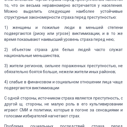
то, что он весьма неравномерно встречается у населения.
Можно выделить
следующие наиболее устойчивые
структурные закономерности страха перед преступностью:
1) женщины и пожилые люди в меньшей степени
подвергаются
(риску или угрозе) виктимизации, и в то же
время показывают наивысший уровень страха
перед нею;
2) объектом страха для белых людей часто служат
национальные меньшинства;
3) жители регионов, сильнее пораженных преступностью,
не
обязательно боятся больше, нежели жители иных районов;
4) слабые в финансовом и социальном отношении
лица чаще
подвергаются виктимизации
С одной стороны, источником страха является преступность, с
другой
щ. стороны, не малую роль в его культивировании
играют
СМИ
и политики, которые в погоне за сенсациями и
голосами избирателей
нагнетают страх.
Проблема
социальных
последствий
страха
перед