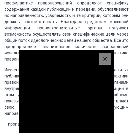
профилактике правонарушений определяют специфику
содержания каждой публикации
и передачи, обусловливают
их направленность, усвояемость и те критерии, которым
они
должны соответствовать. Благодаря средствам массовой
информации правоохранительные
органы получают
возможность осуществлять свои специфические цели через
общий поток
идеологических целей нашего общества. Все это
предопределяет значительное количество
направлений
использования массовой информации в профилактике
правонарушений.
Изучение большого массива газетных и журнальных
публикаций, радио и телепередач по вопросам профилактики
правонарушений, обобщение
опыта, накопленного органами
внутренних дел и учреждениями массовой информации в
этом деле, а также литературы по данной проблеме
показывает, что печать, радио и
телевидение осуществляют
свою профилактическую деятельность по следующим
направлениям:
– пропаганда (разъяснение) законодательства;