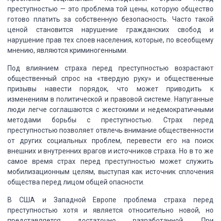
преступностью
—
это
проблема
той
цены,
которую
общество
готово
платить
за
собственную
безопасность.
Часто
такой
ценой
становится
нарушение
гражданских
свобод
и
нарушение
прав
тех
слоев
населения,
которые,
по
всеобщему
мнению,
являются
криминогенными.
Под влиянием страха перед преступностью возрастают
общественный спрос на «твердую руку» и общественные
призывы навести порядок,
что может приводить к
изменениям в политической и правовой системе. Напуганные
люди
легче соглашаются с жестокими и недемократичными
методами борьбы с преступностью.
Страх перед
преступностью позволяет отвлечь внимание общественности
от других социальных
проблем, перевести его на поиск
внешних и внутренних врагов и источников страха.
Но в то же
самое время страх перед преступностью может служить
мобилизационным целям,
выступая как источник сплочения
общества перед лицом общей опасности.
В США и Западной Европе проблема страха перед
преступностью хотя и является относительно новой, но
представляется достаточно разработанной.
При