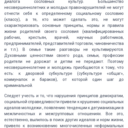
диалога сословных культур.
Большинство
несовершеннолетних и молодых правонарушителей не могут
отнести себя
к определенному социальному сословию
(классу), а те, кто может сделать это, не могут
охарактеризовать основные принципы, нормы и правила
жизни родителей своего сословия
(квалифицированных
рабочих, крестьян, врачей, научных работников,
предпринимателей,
представителей торговли, чиновничества
и т.п.). В семье такие разговоры не культивируются.
Духовными ценностями своего рода, семьи, профессии
родители не дорожат и детям не
передают. Поэтому
несовершеннолетние и молодежь приобщаются к тому, что
есть: к
дворовой субкультуре (субкультуре «общаг»,
коммуналок и бараков), от которой
один шаг до
криминальной.
Следует учесть и то, что нарушения принципов демократии,
социальной
справедливости привели к крушению социальных
идеалов молодежи , появлению тенденции
к дегуманизации в
межличностных и межгрупповых отношениях. Все это,
естественно,
вылилось в поиск других идеалов и норм жизни,
привело к возникновению многочисленных
неформальных