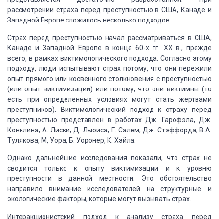
рассмотрении страха перед преступностью в США, Канаде и
Западной Европе сложилось
несколько подходов.
Страх перед преступностью начал рассматриваться
в США,
Канаде и Западной Европе в конце 60-х гг. XX в., прежде
всего, в рамках виктимологического
подхода. Согласно этому
подходу, люди испытывают страх потому, что они пережили
опыт прямого или косвенного столкновения с преступностью
(или опыт виктимизации)
или потому, что они виктимны (то
есть при определенных условиях могут стать жертвами
преступников). Виктимологический подход к страху перед
преступностью представлен
в работах Дж. Гарофэла, Дж.
Конклина, А. Лиски, Д. Лыоиса, Г. Салем, Дж. Стэффорда,
В.А.
Тулякова
, М,
Уора, Б. Уоронер, К. Хэйла.
Однако дальнейшие исследования показали, что страх
не
сводится только к опыту виктимизации и к уровню
преступности в данной местности.
Это обстоятельство
направило внимание исследователей на структурные и
экологические
факторы, которые могут вызывать страх.
Интеракционистский подход к анализу страха перед