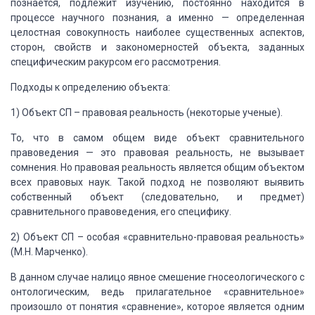
познается, подлежит изучению, постоянно находится в
процессе научного
познания, а именно — определенная
целостная совокупность наиболее существенных аспек­тов,
сторон, свойств и закономерностей объ­екта, заданных
специфическим ракурсом его
рассмотрения.
Подходы к определению объекта:
1) Объект СП – правовая реальность (некоторые
ученые).
То, что в самом общем виде объект сравнительного
правоведения — это правовая реальность, не вызывает
сомнения. Но правовая реальность
является общим объектом
всех правовых наук. Такой подход не позволяют выявить
собственный
объект (следовательно, и пред­мет)
сравнительного правоведения, его специфику.
2) Объект СП – особая «срав­нительно-правовая
реальность»
(М.Н. Марченко).
В данном случае налицо явное смешение
гносеологического с
онтоло­гическим, ведь прилагательное «сравнитель­ное»
произошло
от понятия «сравнение», которое является одним