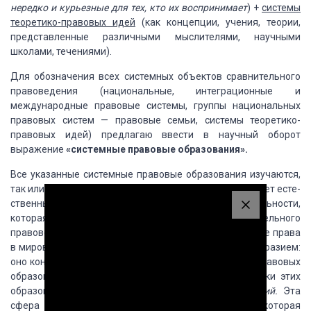
нередко и курьезные для тех, кто их воспринимает
) +
системы
теоретико-правовых идей
(как концепции, учения, теории,
представленные различны­ми
мыслителями, научными
школами, тече­ниями).
Для обозначения всех системных объек­тов
сравнительного
правоведения (нацио­нальные, интеграционные и
международные правовые
системы, группы национальных
правовых систем — правовые семьи, системы теоретико-
правовых
идей) предлагаю ввести в научный оборот
выражение
«системные правовые образования».
Все указанные системные правовые об­разования
изучаются,
так или иначе, и другими правовыми науками. Возникает есте­
ственный вопрос:
есть ли такая сфера право­вой реальности,
которая выступает объектом только сравнительного
правоведения, т.е. его
специфическим объектом
Бытие права
в мировом масштабе от­личается пестротой и многообразием:
оно конструируется
не только из разных систем­ных правовых
образований, но и из процес­сов, выходящих
за рамки этих
образований, и
з их пересечений,
связей и отношений.
Эта
сфера может быть названа межсистемной зо­ной, которая