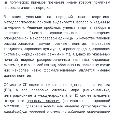
из логических приемов познания, иначе
говоря, понятием
гносеоло­гическою порядка.
В таких условиях на передний план теоретико-
методологических
поисков вы­двигается вопрос о «единице
измерения». Решение проблемы ученые видят
в выборе в
качестве объекта сравнительного правоведения
определенной макроправовой
единицы. В качестве таковой
рассматриваются самые разные понятия: «правовые
традиции»,
«пра­вовая культура», «правопорядок», «правовая
система», «юридический режим» и
т.д. Одна­ко из указанных
понятий широко распростра­ненным является «правовая
система»,
и это, на мой взгляд, обоснованно, поскольку среди
них наиболее четко формализованным
явля­ется именно
данное понятие.
Объектом СП является ни какая-то одна
правовая система
(ПС), а все правовые системы мира (нацио­нальные,
интеграционные
и международная). В ПС как ее элементы
входят все
правовые явления
(за исключ.
т.н. правовой
экзотики —
правовые нормы или
яв­ления, существующие в
какой-нибудь правовой системе и необычные, причудливые,