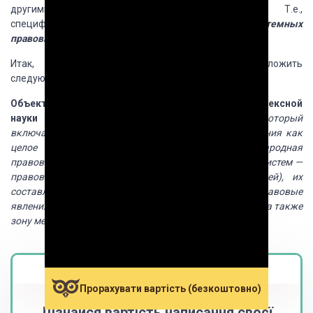
другими правовыми науками не изучается. Т.е.,
специфическим объектом СП является
зона
межсистемных
правовых связей и отношений.
Итак, все вышеизложенное позволяет предложить
следующее определение.
Объ­ект сравнительного
правоведения как комплексной
науки
—
это такой срез
право­вой реальности, который
включает в себя все правовые системные образования
как
целое (национальные, интеграционные, междуна­родная
правовые системы, группы
национальных правовых систем —
правовые семьи, системы теоретико-правовых идей),
их
состав­ляющие (отрасли, институты, нормы и другие правовые
явления, правовые
проблемы) как части этого целого, а также
зону межсистемных правовых связей и отношений.
Magistr.ua
Прорахувати вартість (безкоштовно)
Дізнайся вартість написання своєї