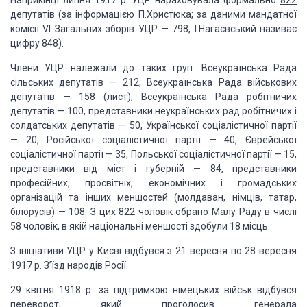
Наприкінці липня 1917 р. УЦР нараховувала формально
822
депутатів
(за інформацією П.Христюка; за даними мандатної
комісії VI
Загальних зборів УЦР — 798, І.Нагаєвський називає
цифру 848).
Члени УЦР належали до таких груп: Всеукраїнська Рада
сільських депутатів — 212, Всеукраїнська Рада військових
депутатів — 158
(лист), Всеукраїнська Рада робітничих
депутатів — 100, представники
неукраїнських рад робітничих і
солдатських депутатів — 50, Української
соціалістичної партії
— 20, Російської соціалістичної партії — 40, Єврейської
соціалістичної партії — 35, Польської соціалістичної партії — 15,
представники
від міст і губерній — 84, представники
професійних, просвітніх, економічних і
громадських
організацій та інших меншостей (молдаван, німців, татар,
білорусів)
— 108. З цих 822 чоловік обрано Малу Раду в числі
58 чоловік, в якій
національні меншості здобули 18 місць.
З ініціативи УЦР у Києві відбувся з 21 вересня по 28
вересня
1917 р. З’їзд народів Росії.
29 квітня 1918 р. за підтримкою німецьких військ відбувся
переворот, який проголосив генерала