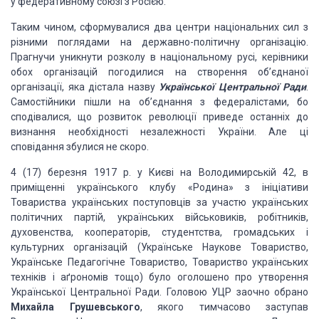
у федеративному
союзі з Росією.
Таким чином, сформувалися два центри національних сил з
різними поглядами на державно-політичну організацію.
Прагнучи уникнути розколу
в національному русі, керівники
обох організацій погодилися на створення
об’єднаної
організації, яка дістала назву
Української Центральної Ради
.
Самостійники пішли на об’єднання з федералістами, бо
сподівалися, що розвиток
революції приведе останніх до
визнання необхідності незалежності України. Але
ці
сповідання збулися не скоро.
4 (17) березня 1917 р. у Києві на Володимирській 42, в
приміщенні українського клубу «Родина» з ініціативи
Товариства українських
поступовців за участю українських
політичних партій, українських військовиків,
робітників,
духовенства, кооператорів, студентства, громадських і
культурних
організацій (Українське Наукове Товариство,
Українське Педагогічне Товариство,
Товариство українських
техніків і аґрономів тощо) було оголошено про утворення
Української Центральної Ради. Головою УЦР заочно обрано
Михайла Грушевського
, якого тимчасово заступав