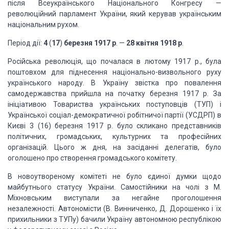
після Всеукраїнського Національного
Конгресу —
революційний парламент України, який керував українським
національним рухом.
Період дії:
4
(
17
)
березня 1917 р
. —
28 квітня
1918 р
.
Російська революція, що почалася в лютому 1917 р., була
поштовхом для піднесення національно-визвольного руху
українського народу. В
Україну звістка про повалення
самодержавства прийшла на початку березня 1917 р.
За
ініціативою Товариства українських поступовців (ТУП) і
Української
соціал-демократичної робітничої партії (УСДРП) в
Києві 3 (16) березня 1917 р.
було скликано представників
політичних, громадських, культурних та професійних
організацій. Цього ж дня, на засіданні делегатів, було
оголошено про створення
громадського комітету.
В новоутвореному комітеті не було єдиної думки щодо
майбутнього статусу України. Самостійники на чолі з М.
Міхновським виступали за
негайне проголошення
незалежності. Автономісти (В. Винниченко, Д. Дорошенко і
їх
прихильники з ТУПу) бачили Україну автономною республікою