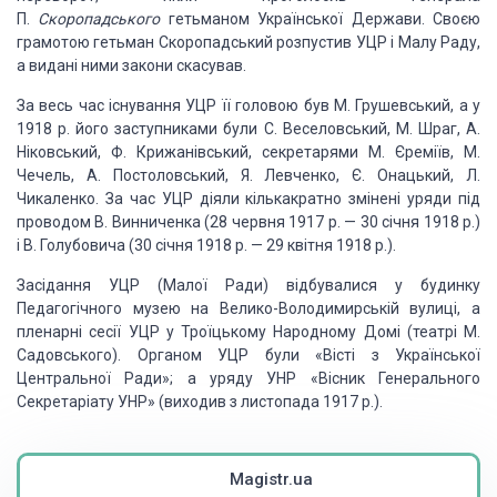
П.
Скоропадського
гетьманом Української Держави. Своєю
грамотою гетьман Скоропадський розпустив
УЦР і Малу Раду,
а видані ними закони скасував.
За весь час існування УЦР її головою був М. Грушевський,
а у
1918 р. його заступниками були С. Веселовський, М. Шраг, А.
Ніковський, Ф.
Крижанівський, секретарями М. Єреміїв, М.
Чечель, А. Постоловський, Я.
Левченко, Є. Онацький, Л.
Чикаленко. За час УЦР діяли кількакратно змінені
уряди під
проводом В. Винниченка (28 червня 1917 р. — 30 січня 1918 р.)
і В.
Голубовича (30 січня 1918 р. — 29 квітня 1918 р.).
Засідання УЦР (Малої Ради) відбувалися у будинку
Педагогічного музею на Велико-Володимирській вулиці, а
пленарні сесії УЦР у
Троїцькому Народному Домі (театрі М.
Садовського). Органом УЦР були «Вісті з
Української
Центральної Ради»; а уряду УНР «Вісник Генерального
Секретаріату
УНР» (виходив з листопада 1917 р.).
Magistr.ua