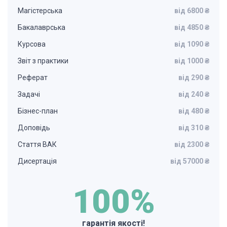
Магістерська
від 6800 ₴
Бакалаврська
від 4850 ₴
Курсова
від 1090 ₴
Звіт з практики
від 1000 ₴
Реферат
від 290 ₴
Задачі
від 240 ₴
Бізнес-план
від 480 ₴
Доповідь
від 310 ₴
Стаття ВАК
від 2300 ₴
Дисертація
від 57000 ₴
100%
гарантія якості!