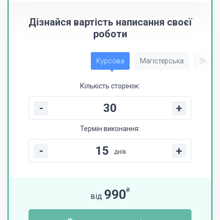
Дізнайся вартість написання своєї
роботи
Курсова
Магістерська
Звіт з
Кількість сторінок:
-
+
Термін виконання:
-
+
днів
₴
990
від