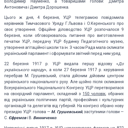
Володимир Науменко,
а товаришами голови: Дмитра
Антоновича і Дмитра Дорошенка.
Цього ж дня, 4 березня, УЦР телеграмою повідомила
керівників Тимчасового Уряду Г.Львова і О.Керенського про
своє утворення.
Офіційне діловодство УЦР розпочалося 9
березня, коли обговорювалось питання про
виготовлення
печатки УЦР, передачу УЦР будинку Педагогічного музею,
утворення агітаційної
школи та ін. З часом Рада мала скликати
український парламент і сформувати
звітний перед ним уряд.
22 березня 1917 р. УЦР видала першу відозву «
До
українського народу
», а коли 27
березня 1917 р. керування
перебрав М. Грушевський, стала дійсним дійовим
центром
українського національного руху. Але щойно після скликання
Всеукраїнського Національного Конгресу УЦР перетворилася
на своєрідний
парламент, складений з
150 чоловік
, обраних
від українських політичних
партій, професійних і культурних
організацій та делегатів від губерній. На
конгресі обрано нову
президію УЦР: голова —
М. Грушевський
,
заступники голови —
С.
Єфремов
і В.
Винниченко
.