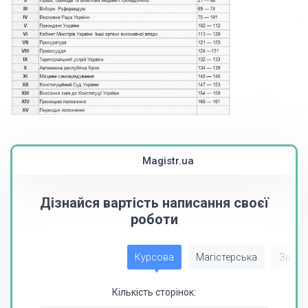
Magistr.ua
Дізнайся вартість написання своєї
роботи
Курсова
Магістерська
Звіт з
Кількість сторінок: