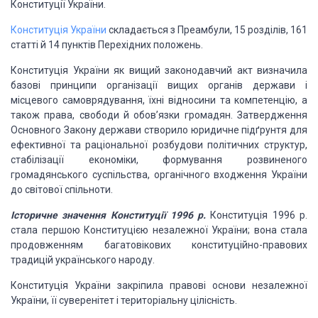
Конституції України.
Конституція України
складається з Преамбули, 15 розділів, 161
статті й 14 пунктів Перехідних положень.
Конституція України як вищий законодавчий акт визначила
базові принципи організації вищих органів держави і
місцевого самоврядування, їхні відносини та компетенцію, а
також права, свободи й обов’язки громадян. Затвердження
Основного Закону держави створило юридичне підґрунтя для
ефективної та раціональної розбудови політичних структур,
стабілізації економіки, формування розвиненого
громадянського суспільства, органічного входження України
до світової спільноти.
Історичне значення Конституції 1996 р.
Конституція 1996 р.
стала першою Конституцією незалежної України; вона стала
продовженням багатовікових конституційно-правових
традицій українського народу.
Конституція України закріпила правові основи незалежної
України, її суверенітет і територіальну цілісність.