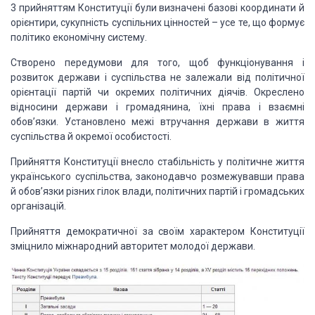
3 прийняттям Конституції були визначені базові координати й
орієнтири, сукупність суспільних цінностей – усе те, що формує
політико економічну систему.
Створено передумови для того, щоб функціонування і
розвиток держави і суспільства не залежали від політичної
орієнтації партій чи окремих політичних діячів. Окреслено
відносини держави і громадянина, їхні права і взаємні
обов’язки. Установлено межі втручання держави в життя
суспільства й окремої особистості.
Прийняття Конституції внесло стабільність у політичне життя
українського суспільства, законодавчо розмежувавши права
й обов’язки різних гілок влади, політичних партій і громадських
організацій.
Прийняття демократичної за своїм характером Конституції
зміцнило міжнародний авторитет молодої держави.