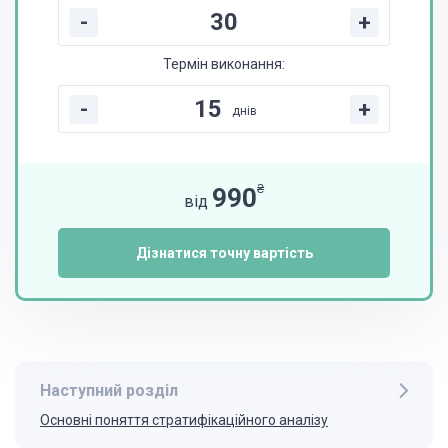
-
+
Термін виконання:
-
+
днів
₴
990
від
Дізнатися точну вартість
Наступний розділ
Основні поняття стратифікаційного аналізу