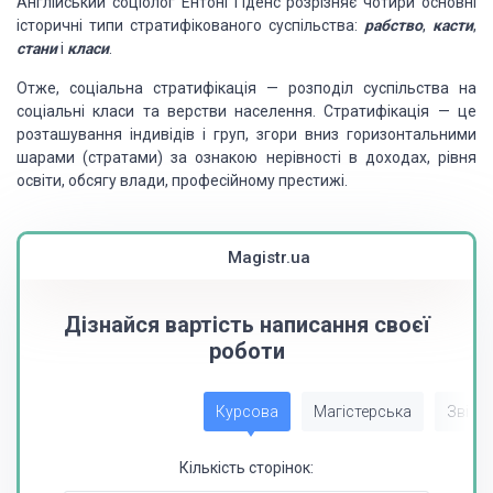
Англійський соціолог Ентоні Гіденс розрізняє чотири основні
історичні типи стратифікованого суспільства:
рабство
,
касти
,
стани
і
класи
.
Отже, соціальна стратифікація — розподіл суспільства на
соціальні класи та верстви населення. Стратифікація — це
розташування індивідів і груп, згори вниз горизонтальними
шарами (стратами) за ознакою нерівності в доходах, рівня
освіти, обсягу влади, професійному престижі.
Magistr.ua
Дізнайся вартість написання своєї
роботи
Курсова
Магістерська
Звіт з
Кількість сторінок: