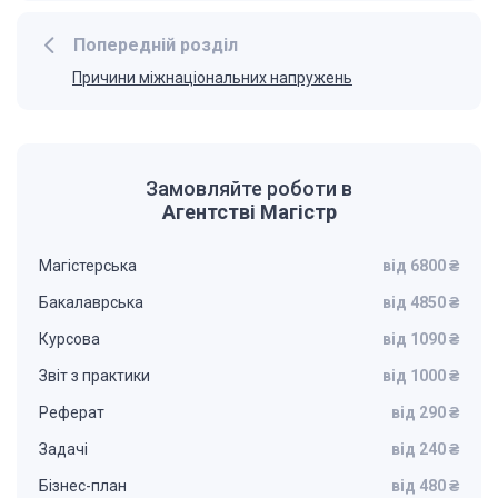
Попередній розділ
Причини міжнаціональних напружень
Замовляйте роботи в
Агентстві Магістр
Магістерська
від 6800 ₴
Бакалаврська
від 4850 ₴
Курсова
від 1090 ₴
Звіт з практики
від 1000 ₴
Реферат
від 290 ₴
Задачі
від 240 ₴
Бізнес-план
від 480 ₴