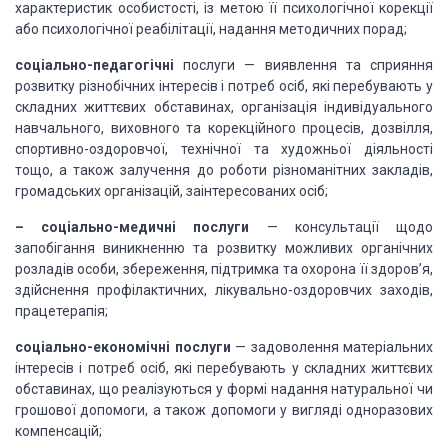
характеристик
особистості, із метою її психологічної корекції
або психологічної реабілітації,
надання методичних порад;
соціально-педагогічні
послуги — виявлення та сприяння
розвитку різнобічних
інтересів і потреб осіб, які перебувають у
складних життєвих обставинах,
організація індивідуального
навчального, виховного та корекційного процесів,
дозвілля,
спортивно-оздоровчої, технічної та художньої діяльності
тощо, а також
залучення до роботи різноманітних закладів,
громадських організацій,
заінтересованих осіб;
– соціально-медичні послуги
— консультації щодо
запобігання виникненню та розвитку
можливих органічних
розладів особи, збереження, підтримка та охорона її
здоров’я,
здійснення профілактичних, лікувально-оздоровчих заходів,
працетерапія;
соціально-економічні послуги
— задоволення матеріальних
інтересів і потреб осіб, які
перебувають у складних життєвих
обставинах, що реалізуються у формі надання
натуральної чи
грошової допомоги, а також допомоги у вигляді одноразових
компенсацій;