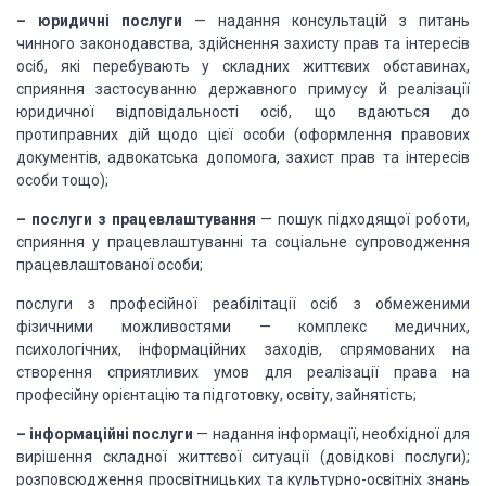
– юридичні послуги
— надання консультацій з питань
чинного законодавства,
здійснення захисту прав та інтересів
осіб, які перебувають у складних життєвих
обставинах,
сприяння застосуванню державного примусу й реалізації
юридичної
відповідальності осіб, що вдаються до
протиправних дій щодо цієї особи
(оформлення правових
документів, адвокатська допомога, захист прав та інтересів
особи тощо);
– послуги з працевлаштування
— пошук підходящої роботи,
сприяння у працевлаштуванні
та соціальне супроводження
працевлаштованої особи;
послуги з професійної реабілітації осіб з обмеженими
фізичними можливостями — комплекс медичних,
психологічних, інформаційних
заходів, спрямованих на
створення сприятливих умов для реалізації права на
професійну орієнтацію та підготовку, освіту, зайнятість;
– інформаційні послуги
— надання інформації, необхідної для
вирішення складної
життєвої ситуації (довідкові послуги);
розповсюдження просвітницьких та
культурно-освітніх знань