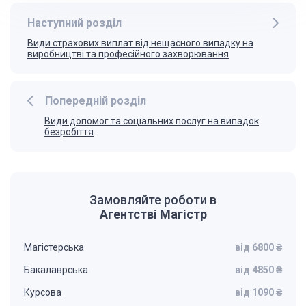
Наступний розділ
Види страхових виплат від нещасного випадку на
виробництві та професійного захворювання
Попередній розділ
Види допомог та соціальних послуг на випадок
безробіття
Замовляйте роботи в
Агентстві Магістр
Магістерська
від 6800 ₴
Бакалаврська
від 4850 ₴
Курсова
від 1090 ₴