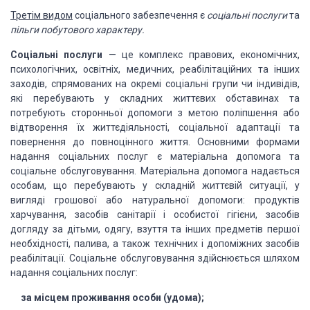
Третім видом
соціального забезпечення є
соціальні послуги
та
пільги побутового характеру.
Соціальні
послуги
— це комплекс правових, економічних,
психологічних, освітніх, медичних,
реабілітаційних та інших
заходів, спрямованих на окремі соціальні групи чи
індивідів,
які перебувають у складних життєвих обставинах та
потребують сторонньої
допомоги з метою поліпшення або
відтворення їх життєдіяльності, соціальної
адаптації та
повернення до повноцінного життя. Основними формами
надання
соціальних послуг є матеріальна допомога та
соціальне обслуговування.
Матеріальна допомога надається
особам, що перебувають у складній життєвій
ситуації, у
вигляді грошової або натуральної допомоги: продуктів
харчування,
засобів санітарії і особистої гігієни, засобів
догляду за дітьми, одягу, взуття
та інших предметів першої
необхідності, палива, а також технічних і допоміжних
засобів
реабілітації. Соціальне обслуговування здійснюється шляхом
надання
соціальних послуг:
за місцем проживання особи (удома);