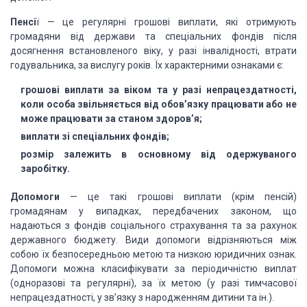
Пенсі
ї — це регулярні грошові виплати, які отримують
громадяни
від держави та спеціальних фондів після
досягнення встановленого віку, у разі
інвалідності, втрати
годувальника, за вислугу років. Їх характерними ознаками
є:
грошові виплати за віком та у разі непрацездатності,
коли
особа звільняється від обов’язку працювати або не
може працювати за станом
здоров’я;
виплати зі спеціальних фондів;
розмір залежить в основному від одержуваного
заробітку.
Допомоги
— це такі грошові виплати (крім пенсій)
громадянам у
випадках, передбачених законом, що
надаються з фондів соціального страхування
та за рахунок
державного бюджету. Види допомоги відрізняються між
собою їх
безпосередньою метою та низкою юридичних ознак.
Допомоги можна класифікувати за
періодичністю виплат
(одноразові та регулярні), за їх метою (у разі тимчасової
непрацездатності, у зв’язку з народженням дитини та ін.).