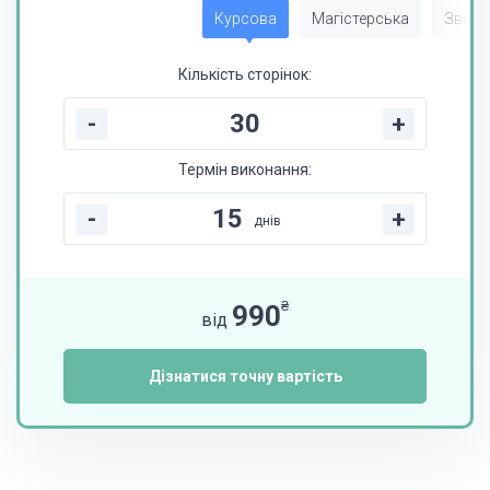
Курсова
Магістерська
Звіт з
Кількість сторінок:
-
+
Термін виконання:
-
+
днів
₴
990
від
Дізнатися точну вартість