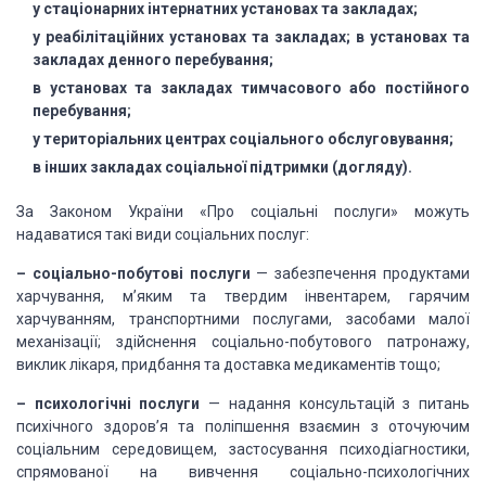
у стаціонарних
інтернатних установах та закладах;
у реабілітаційних установах та закладах; в
установах та
закладах денного перебування;
в установах та закладах тимчасового
або постійного
перебування;
у територіальних центрах соціального
обслуговування;
в інших закладах соціальної підтримки (догляду).
За Законом
України «Про соціальні послуги» можуть
надаватися такі види соціальних послуг:
– соціально-побутові послуги
— забезпечення продуктами
харчування, м’яким та твердим
інвентарем, гарячим
харчуванням, транспортними послугами, засобами малої
механізації; здійснення соціально-побутового патронажу,
виклик лікаря,
придбання та доставка медикаментів тощо;
– психологічні послуги
— надання консультацій з питань
психічного здоров’я та
поліпшення взаємин з оточуючим
соціальним середовищем, застосування
психодіагностики,
спрямованої на вивчення соціально-психологічних