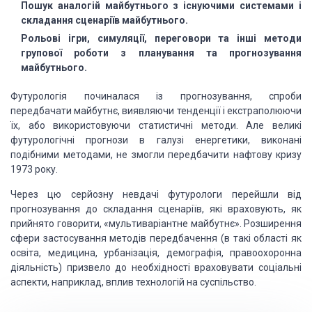
Пошук аналогій майбутнього з існуючими системами і
складання
сценаріїв майбутнього.
Рольові ігри, симуляції, переговори та інші методи
групової
роботи з планування та прогнозування
майбутнього.
Футурологія починалася із прогнозування,
спроби
передбачати майбутнє, виявляючи тенденції і екстраполюючи
їх, або використовуючи
статистичні методи. Але великі
футурологічні прогнози в галузі енергетики, виконані
подібними методами, не змогли передбачити нафтову кризу
1973 року.
Через цю серйозну невдачі футурологи
перейшли від
прогнозування до складання сценаріїв, які враховують, як
прийнято говорити,
«мультиваріантне майбутнє». Розширення
сфери застосування методів передбачення (в
такі області як
освіта, медицина, урбанізація, демографія, правоохоронна
діяльність)
призвело до необхідності враховувати соціальні
аспекти, наприклад, вплив технологій
на суспільство.