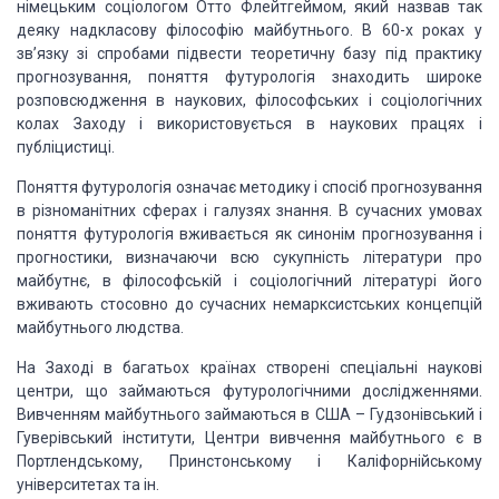
німецьким соціологом
Отто Флейтгеймом, який назвав так
деяку надкласову філософію майбутнього. В 60-х
роках у
зв’язку зі спробами підвести теоретичну базу під практику
прогнозування,
поняття футурологія знаходить широке
розповсюдження в наукових, філософських і соціологічних
колах Заходу і використовується в наукових працях і
публіцистиці.
Поняття футурологія означає методику
і спосіб прогнозування
в різноманітних сферах і галузях знання. В сучасних умовах
поняття футурологія вживається як синонім прогнозування і
прогностики, визначаючи
всю сукупність літератури про
майбутнє, в філософській і соціологічний літературі
його
вживають стосовно до сучасних немарксистських концепцій
майбутнього людства.
На Заході в багатьох країнах створені
спеціальні наукові
центри, що займаються футурологічними дослідженнями.
Вивченням
майбутнього займаються в США – Гудзонівський і
Гуверівський інститути, Центри вивчення
майбутнього є в
Портлендському, Принстонському і Каліфорнійському
університетах
та ін.