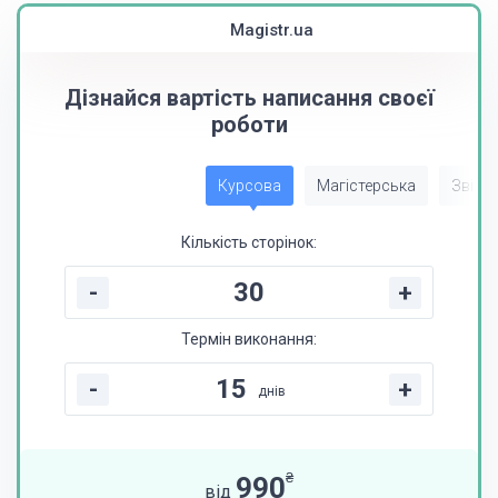
Magistr.ua
Дізнайся вартість написання своєї
роботи
Курсова
Магістерська
Звіт з
Кількість сторінок:
-
+
Термін виконання:
-
+
днів
₴
990
від