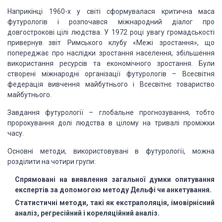
Наприкінці 1960-х у світі сформувалася
критична маса
футурологів і розпочався міжнародний діалог про
довгострокові цілі
людства. У 1972 році увагу громадськості
привернув звіт Римського клубу «Межі зростання»,
що
попереджає про наслідки зростання населення, збільшення
використання ресурсів
та економічного зростання. Були
створені міжнародні організації футурологів – Всесвітня
федерація вивчення майбутнього і Всесвітнє товариство
майбутнього.
Завдання футурології – глобальне
прогнозування, тобто
пророкування долі людства в цілому на тривалі проміжки
часу.
Основні методи, використовувані
в футурології, можна
розділити на чотири групи:
Спрямовані на виявлення загальної думки опитування
експертів
за допомогою методу Дельфі чи анкетування.
Статистичні методи, такі як екстраполяція, імовірнісний
аналіз,
регресійний і кореляційний аналіз.