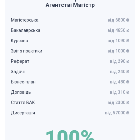
Агентстві Магістр
Магістерська
від 6800 ₴
Бакалаврська
від 4850 ₴
Курсова
від 1090 ₴
Звіт з практики
від 1000 ₴
Реферат
від 290 ₴
Задачі
від 240 ₴
Бізнес-план
від 480 ₴
Доповідь
від 310 ₴
Стаття ВАК
від 2300 ₴
Дисертація
від 57000 ₴
100%