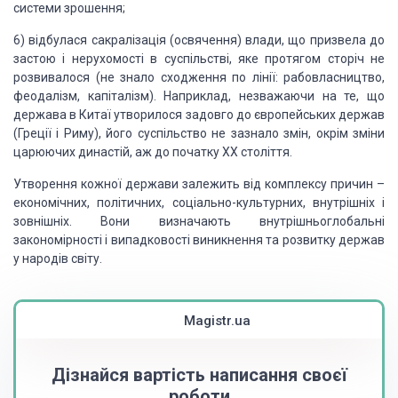
системи зрошення;
6) відбулася сакралізація
(освячення) влади, що призвела до
застою і нерухомості в суспільстві, яке протягом
сторіч не
розвивалося (не знало сходження по лінії: рабовласництво,
феодалізм, капіталізм).
Наприклад, незважаючи на те, що
держава в Китаї утворилося задовго до європейських
держав
(Греції і Риму), його суспільство не зазнало змін, окрім зміни
царюючих династій,
аж до початку XX століття.
Утворення кожної держави залежить
від комплексу причин –
економічних, політичних, соціально-культурних, внутрішніх
і
зовнішніх. Вони визначають внутрішньоглобальні
закономірності і випадковості виникнення
та розвитку держав
у народів світу.
Magistr.ua
Дізнайся вартість написання своєї
роботи