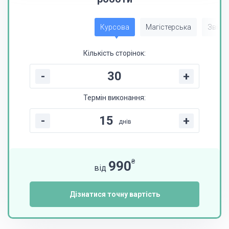
Курсова
Магістерська
Звіт з
Кількість сторінок:
-
+
Термін виконання:
-
+
днів
₴
990
від
Дізнатися точну вартість