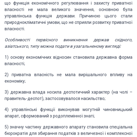
що функція економічного регулювання і захисту
приватної
власності не мала великого значення, основною була
управлінська функція
держави. Причиною цього стали
природнокліматичні умови, що не сприяли розвитку приватної
власності.
Особливості первісного
виникнення держав східного,
азіатського, типу можна подати в узагальненому вигляді:
1) основу економічних
відносин становила державна форма
власності;
2) приватна власність
не мала вирішального впливу на
економіку;
3) державна влада
носила деспотичний характер (на чолі –
правитель-деспот), застосовувалося насильство;
4) управлінські
функції виконував могутній чиновницький
апарат, сформований з родоплемінної знаті;
5) значну частину
державного апарату становила спеціальна
бюрократія для збирання податків з величезної
і комплексної