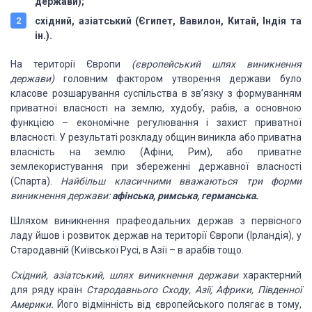
держави);
східний, азіатський
(Єгипет, Вавилон, Китай, Індія та
ін.).
На території Європи
(європейський шлях виникнення
держави)
головним фактором утворення держави
було
класове розшарування суспільства в зв’язку з формуванням
приватної власності
на землю, худобу, рабів, а основною
функцією – економічне регулювання і захист приватної
власності. У результаті розкладу общин виникла або приватна
власність на землю (Афіни,
Рим), або приватне
землекористування при збереженні державної власності
(Спарта).
Найбільш класичними вважаються три форми
виникнення держави:
афінська, римська, германська.
Шляхом виникнення
прафеодальних держав з первісного
ладу йшов і розвиток держав на території Європи
(Ірландія), у
Стародавній (Київської Русі, в Азії – в арабів тощо.
Східний, азіатський,
шлях виникнення держави
характерний
для ряду
країн
Стародавнього Сходу, Азії, Африки, Південної
Америки.
Його відмінність
від європейського полягає в тому,