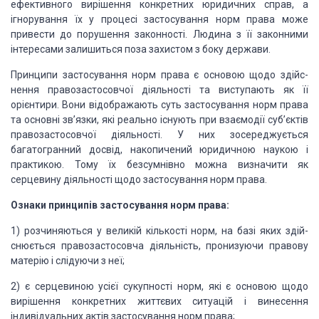
ефективного вирі­шення конкретних юридичних справ,
а
ігнорування їх у процесі застосування норм права може
привести до порушення законнос­ті.
Людина з її законними
інтересами залишиться поза захистом з боку держави.
Принципи застосування
норм права є основою щодо здійс­
нення правозастосовчої діяльності та виступають
як її
орієнтири. Вони відображають суть застосування норм права
та основні зв’язки,
які реально існують при взаємодії суб’єктів
правозасто­совчої діяльності. У них
зосереджується
багатогранний досвід, накопичений юридичною наукою і
практикою. Тому
їх безсумні­вно можна визначити як
серцевину діяльності щодо застосування норм права.
Ознаки принципів застосування норм права:
1) розчиняються у
великій кількості норм, на базі яких здій­
снюється правозастосовча діяльність, пронизуючи
правову
мате­рію і слідуючи з неї;
2) є серцевиною усієї
сукупності норм, які є основою щодо
вирішення конкретних життєвих ситуацій і винесення
індивідуа­льних актів застосування норм права;