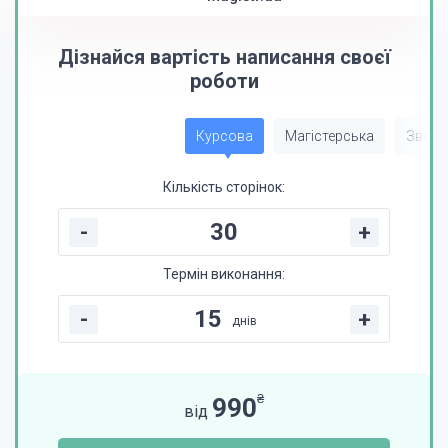
Дізнайся вартість написання своєї
роботи
Курсова
Магістерська
Звіт з
Кількість сторінок:
-
+
Термін виконання:
-
+
днів
₴
990
від