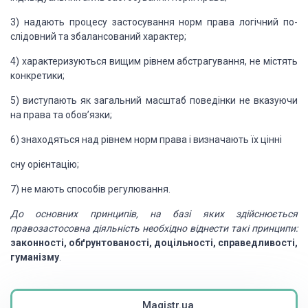
3) надають процесу
застосування норм права логічний по­
слідовний та збалансований характер;
4) характеризуються
вищим рівнем абстрагування, не міс­тять
конкретики;
5) виступають як
загальний масштаб поведінки не вказуючи
на права та обов’язки;
6) знаходяться над
рівнем норм права і визначають їх цінні
сну орієнтацію;
7) не мають способів
регулювання.
До основних принципів, на базі яких здійснюється
правозастосовна
діяльність необхідно віднести такі принципи:
законнос­ті, обґрунтованості, доцільності, справедливості,
гуманізму
.
Magistr.ua