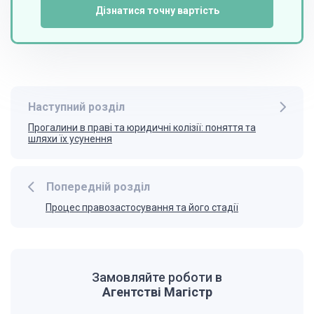
Дізнатися точну вартість
Наступний розділ
Прогалини в праві та юридичні колізії: поняття та
шляхи їх усунення
Попередній розділ
Процес правозастосування та його стадії
Замовляйте роботи в
Агентстві Магістр