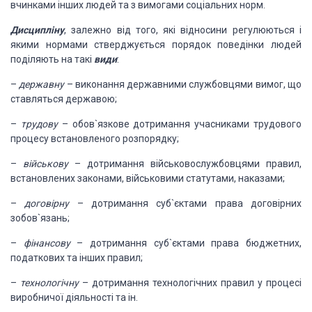
вчинками інших людей та з вимогами
соціальних норм.
Дисципліну
, залежно від того,
які відносини регулюються і
якими нормами стверджується порядок поведінки людей
поділяють на такі
види
:
–
державну
– виконання державними
службовцями вимог, що
ставляться державою;
–
трудову
– обов`язкове дотримання
учасниками трудового
процесу встановленого розпорядку;
–
військову
– дотримання військовослужбовцями
правил,
встановлених законами, військовими статутами, наказами;
–
договірну
– дотримання суб`єктами
права договірних
зобов`язань;
–
фінансову
– дотримання суб`єктами
права бюджетних,
податкових та інших правил;
–
технологічну
– дотримання технологічних
правил у процесі
виробничої діяльності та ін.