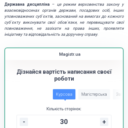
Державна дисципліна
–
це режим верховенства закону у
взаємовідносинах
органів держави, посадових осіб, інших
уповноважених суб`єктів, заснований на вимогах
до кожного
суб`єкту виконувати свої обов`язки, не перевищувати свої
повноваження,
не зазіхати на права інших, проявляти
ініціативу та відповідальність за доручену
справу
.
Magistr.ua
Дізнайся вартість написання своєї
роботи
Курсова
Магістерська
Звіт з
Кількість сторінок:
-
+