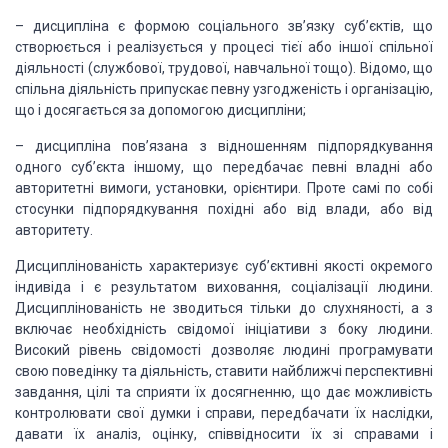
–
дисципліна є формою соціального зв’язку суб’єктів, що
створюється
і реалізується у процесі тієї або іншої спільної
діяльності (службової, трудової,
навчальної тощо). Відомо, що
спільна діяльність припускає певну узгодженість і організацію,
що і досягається за допомогою дисципліни;
–
дисципліна пов’язана з відношенням підпорядкування
одного
суб’єкта іншому, що передбачає певні владні або
авторитетні вимоги, установки, орієнтири.
Проте самі по собі
стосунки підпорядкування похідні або від влади, або від
авторитету.
Дисциплінованість характеризує суб’єктивні
якості окремого
індивіда і є результатом виховання, соціалізації людини.
Дисциплінованість
не зводиться тільки до слухняності, а з
включає необхідність свідомої ініціативи
з боку людини.
Високий рівень свідомості дозволяє людині програмувати
свою поведінку
та діяльність, ставити найближчі перспективні
завдання, цілі та сприяти їх досягненню,
що дає можливість
контролювати свої думки і справи, передбачати їх наслідки,
давати
їх аналіз, оцінку, співвідносити їх зі справами і