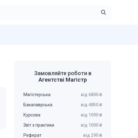
Замовляйте роботи в
Агентстві Магістр
Магістерська
від 6800 ₴
Бакалаврська
від 4850 ₴
Курсова
від 1090 ₴
Звіт з практики
від 1000 ₴
Реферат
від 290 ₴