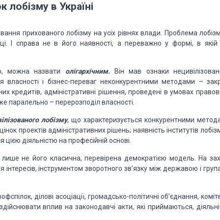
к лобізму в Україні
ування прихованого лобізму на усіх рівнях влади. Проблема лобізм
ці. І справа не в його наявності, а переважно
у формі, в якій 
, можна назвати
олігархічним.
Він мав ознаки нецивілізован
 власності і бізнес-переваг неконкурентними
методами – закр
их кредитів,
адміністративні рішення, проведені в умовах правов
же паралельно – перерозподіл власності.
вілізованого лобізму
, що характеризується
конкурентними метод
оцінок
проектів адміністративних рішень; наявність інститутів лобіз
я цією діяльністю на професійній основі.
, лише не його класична, перевірена демократією
модель. На зах
 інтересів,
інструментом зворотного зв’язку між державою і груп
фспілок, ділові асоціації, громадсько-політичні
об’єднання, коміт
 здійснювати
вплив на законодавчі акти, які приймаються, діяльні