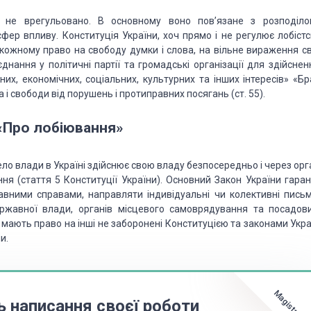
 не врегульовано. В основному воно пов’язане
з розподіло
сфер впливу. Конституція
України, хоч прямо і не регулює лобістс
ожному право на свободу думки і слова, на вільне вираження св
днання у політичні партії та громадські
організації для здійсненн
них,
економічних, соціальних, культурних та інших інтересів» «Бр
 і свободи від порушень і протиправних посягань
(ст. 55).
«Про лобіювання»
ело влади в Україні здійснює свою владу
безпосередньо і через орг
ння
(стаття 5 Конституції України). Основний Закон України гаран
вними справами, направляти індивідуальні чи колективні
письм
ржавної влади, органів місцевого
самоврядування та посадови
мають право на інші не заборонені Конституцією та законами Укра
и.
Magistr.ua
ь написання своєї роботи