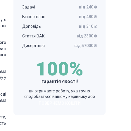
Задачі
від 240 ₴
Бізнес-план
від 480 ₴
у є
він
Доповідь
від 310 ₴
Стаття ВАК
від 2300 ₴
ого
Дисертація
від 57000 ₴
иті
ого
100%
ами
му у
гарантія якості!
ви отримаєте роботу, яка точно
оді
сподобається вашому керівнику або
ами
ПОВЕРНЕМО КОШТИ
ети,
сть