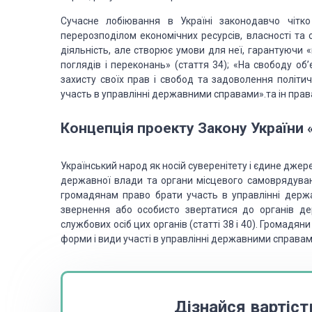
Сучасне
лобіювання в Україні законодавчо чітко
перерозподілом економічних ресурсів, власності та 
діяльність, але створює умови для неї,
гарантуючи «к
поглядів
і переконань» (стаття 34); «На свободу об’є
захисту своїх прав і свобод та задоволення політич
участь в управлінні
державними справами».та ін права
Концепція
проекту Закону України 
Український
народ як носій суверенітету і єдине джер
державної влади та органи місцевого самоврядува
громадянам право
брати участь в управлінні держа
звернення або особисто звертатися до органів де
службових осіб цих органів (статті 38 і 40). Громадяни
форми і види
участі в управлінні державними справам
Дізнайся вартіст