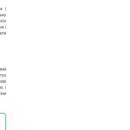
м і
ьку
оїх
я і
ати
ани
тує
ові
х і
їни