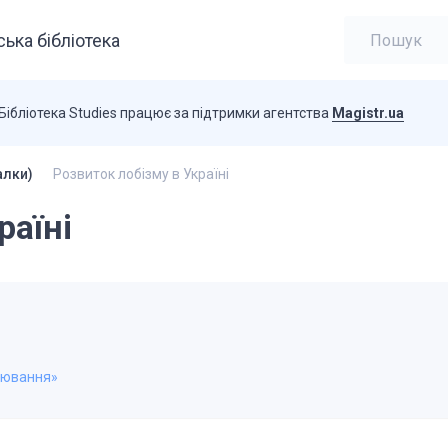
ька бібліотека
Бібліотека Studies працює за підтримки агентства
Magistr.ua
алки)
Розвиток лобізму в Україні
раїні
біювання»