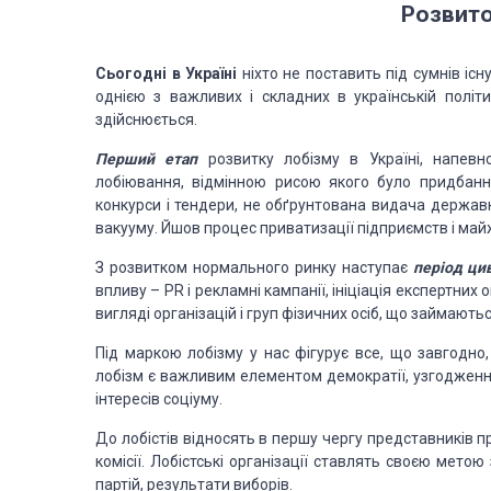
Розвито
Сьогодні в Україні
ніхто не поставить під сумнів
існ
однією з
важливих і складних в українській політи
здійснюється.
Перший етап
розвитку лобізму в Україні,
напевно
лобіювання, відмінною рисою якого було придбання
конкурси і тендери, не обґрунтована видача державн
вакууму. Йшов процес приватизації
підприємств і май
З розвитком
нормального ринку наступає
період ци
впливу – PR і рекламні кампанії, ініціація експертних 
вигляді організацій
і груп фізичних осіб, що займаютьс
Під маркою
лобізму у нас фігурує все, що завгодно
лобізм є важливим елементом демократії, узгодження
інтересів соціуму.
До лобістів
відносять в першу чергу представників про
комісії. Лобістські організації ставлять своєю метою
партій, результати виборів.