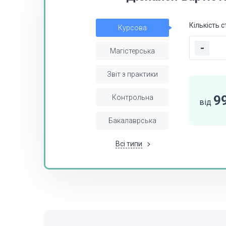
Кількість с
Курсова
-
Магістерська
Звіт з практики
9
Контрольна
від
Бакалаврська
Всі типи