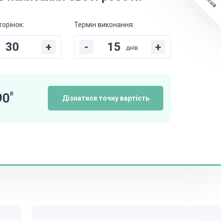
торінок:
Термін виконання:
+
-
+
днів
₴
90
Дізнатися точну вартість