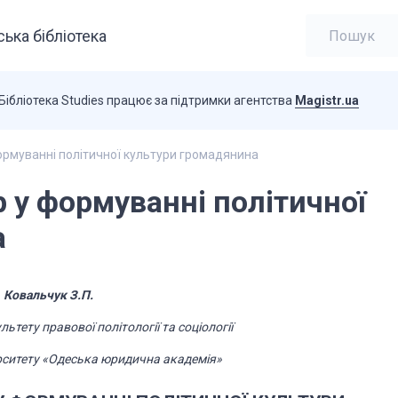
ька бібліотека
Бібліотека Studies працює за підтримки агентства
Magistr.ua
ормуванні політичної культури громадянина
 у формуванні політичної
а
Ковальчук З.П.
ьтету правової політології та соціології
рситету «Одеська юридична академія»