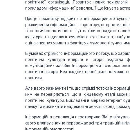
політичної організації.
Розвиток нових технологій п
прикладом інформаційної революції, що існує та акти
Процес розвитку відкритого інформаційного суспіл
розширення
інформаційного простору, інтернетизаці
їх політичної активності. Тут важливо віддати
належн
культури
та ідеології сучасного суспільства, відбу
оцінок певних явищ та фактів, які зумовлені
сучасними
В умовах стрімкого інформаційного потоку, що
характ
політична культура вперше в історії людства 
комунікаційних засобів. Інформація миттєво
розповсю
політичні актори. Без жодних перебільшень можна с
політики.
Але варто зазначити і те, що стрімкі потоки інформаці
ким не
перевіряється, що в кінцевому етапі може 
політичної культури. Викладені в мережі
Інтернет буд
паніку та викликати неадекватні реакції серед громад
Інформаційна революція перетворила ЗМІ у віртуаль
свого впливу
значно переважає всі три традиційні гіл
інформаційному просторі.