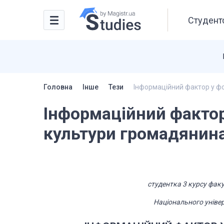
Студентс
Головна
Інше
Тези
Інформаційний фактор у ф
Інформаційний фактор
культури громадянин
студентка 3 курсу
факул
Національного
уніве