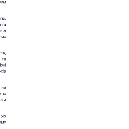
вим
ій,
 та
ної
них
тя,
 та
зні
сів
 не
 їх
яти
лою
ому