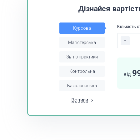
Дізнайся вартіст
Кількість с
Курсова
-
Магістерська
Звіт з практики
9
Контрольна
від
Бакалаврська
Всі типи