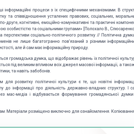
ші
інформаційні процеси з їх специфічними механізмами. В структ
итку та співвідношення усталених
правових, соціальних, моральни
по-друге, когнітивні, емоційно-комунікативні та практичні компон
мою особистістю та
соціальними групами» [Полохало В., Слюсаренко 
а перспективи соціально-політичного розвитку //
Політична думка
оменів не
лише багатогранно пов’язаний з різними інформаційн
бистості, але й сам має інформаційну природу.
ться
громадська думка, що відображає рівень їх політичної культур
ється під великим впливом всіх джерел
масової інформації, а тако
тики, та навіть забобонів.
им для
розвитку політичної культури є те, що новітні інформаці
у до інформації про діяльність державно-владних
структур. І с
ез мас-медіа і
відбувається формування громадянської думки
торам. Матеріали розміщено виключно для ознайомлення. Копіювання