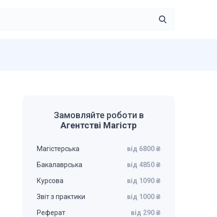
Замовляйте роботи в
Агентстві Магістр
Магістерська
від 6800 ₴
Бакалаврська
від 4850 ₴
Курсова
від 1090 ₴
Звіт з практики
від 1000 ₴
Реферат
від 290 ₴