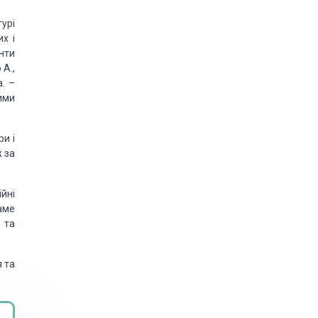
урі
х і
енти
А.,
. –
ими
и і
ж за
йні
аме
 та
 та