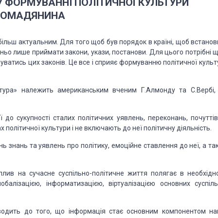
 ФОРМУВАННІ ПОЛІТИЧНОЇ КУЛЬТУРИ
РОМАДЯНИНА
більш актуальним. Для
того щоб був порядок в країні, щоб встанов
ньо лише приймати закони, укази, постанови. Для цього
потрібні щ
муватись цих
законів. Це все і сприяє формуванню політичної культ
ьтура» належить
американським вченим Г.Алмонду та С.Вербі, 
ї до сукупності
сталих політичних уявлень, переконань, почуттів
 політичної культури і не включають до неї
політичну діяльність.
ень знань
та уявлень про політику, емоційне ставлення до неї, а т
плив на
сучасне суспільно-політичне життя полягає в необхідно
обалізацією, інформатизацією, віртуалізацією основних
суспіль
водить до
того, що інформація стає основним компонентом на