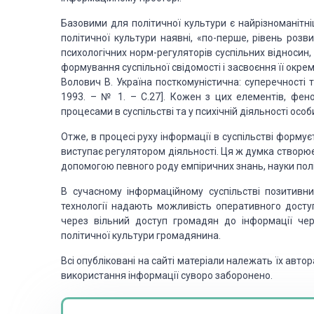
Базовими для політичної культури є найрізноманітні
політичної
культури наявні, «по-перше, рівень розв
психологічних норм-регуляторів суспільних
відносин, 
формування суспільної свідомості і засвоєння її окре
Волович В. Україна
посткомуністична: суперечності т
1993. – № 1. – С.27]. Кожен з цих елементів, фен
процесами в суспільстві
та у психічній діяльності осо
Отже, в процесі руху інформації в суспільстві формує
виступає
регулятором діяльності. Ця ж думка створю
допомогою певного роду емпіричних знань, науки
полі
В сучасному інформаційному суспільстві позитивн
технології надають
можливість оперативного доступ
через вільний доступ громадян до інформації чер
політичної культури громадянина.
Всі опубліковані на сайті матеріали належать їх ав
використання інформації суворо заборонено.