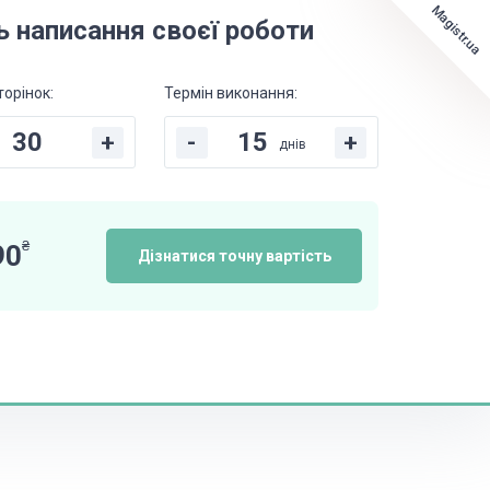
Magistr.ua
ь написання своєї роботи
торінок:
Термін виконання:
+
-
+
днів
₴
90
Дізнатися точну вартість