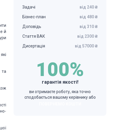
Задачі
від 240 ₴
Бізнес-план
від 480 ₴
ити
Доповідь
від 310 ₴
е й
Стаття ВАК
від 2300 ₴
ури
Дисертація
від 57000 ₴
які
100%
 та
гарантія якості!
акож
ви отримаєте роботу, яка точно
сподобається вашому керівнику або
ПОВЕРНЕМО КОШТИ
сті
но-
шої