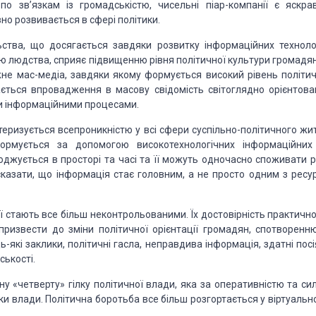
о зв’язкам із громадськістю, чисельні піар-компанії
є яскра
вно розвивається
в сфері політики.
ьства, що
досягається завдяки розвитку інформаційних технолог
єю людства, сприяє підвищенню рівня
політичної культури громадян
е мас-медіа, завдяки якому формується високий рівень політич
вається впровадження в масову
свідомість світоглядно орієнтова
 інформаційними процесами.
еризується всепроникністю у всі сфери суспільно-політичного жит
формується за допомогою
високотехнологічних інформаційних
джується в просторі та часі та її можуть одночасно споживати рі
казати, що інформація стає
головним, а не просто одним з ресур
ї
стають все більш неконтрольованими. Їх достовірність практично
призвести до зміни політичної
орієнтації громадян, спотворенню
ь-які заклики, політичні гасла, неправдива інформація, здатні
посі
ськості.
ну
«четверту» гілку політичної влади, яка за оперативністю та си
ки влади. Політична боротьба все більш
розгортається у віртуальн