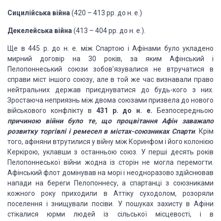
Сицилійська війна
(420 – 413 pp. до н. е.)
Декелейська війна
(413 – 404 pp. до н. е.).
Ще в 445 р. до н. е. між Спартою і Афінами було укладено
мирний договір на 30 років, за яким Афінський і
Пелопоннеський союзи зобов’язувалися не втручатися в
справи міст іншого союзу, але в той же час визнавали право
нейтральних держав приєднуватися до будь-кого з них.
Зростаюча неприязнь між двома союзами призвела до нового
військового конфлікту в
431 р. до н. е.
Безпосередньою
причиною війни було те, що процвітання Афін заважало
розвитку торгівлі і ремесел в містах-союзниках Спарти
. Крім
того, афіняни втрутилися у війну між Коринфом і його колонією
Керкірою, уклавши з останньою союз. У перші десять років
Пелопоннеської війни жодна із сторін не могла перемогти.
Афінський флот домінував на морі і неодноразово здійснював
напади на береги Пелопоннесу, а спартанці з союзниками
кожного року приходили в Аттіку суходолом, розоряли
поселення і знищували посіви. У пошуках захисту в Афіни
стікалися юрми людей із сільської місцевості, і в