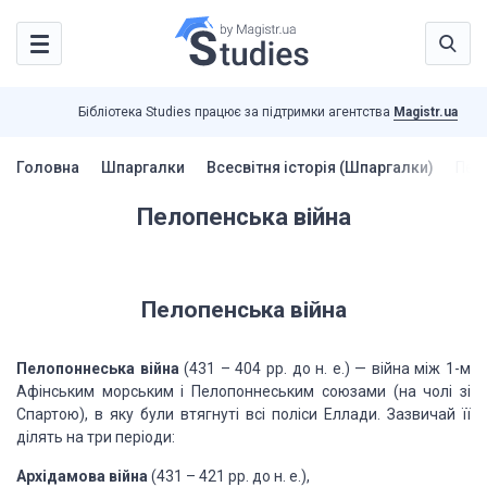
Бібліотека Studies працює за підтримки агентства
Magistr.ua
Головна
Шпаргалки
Всесвітня історія (Шпаргалки)
Пел
Пелопенська війна
Пелопенська війна
Пелопоннеська війна
(431 – 404 pp. до н. е.) — війна між 1-м
Афінським морським і Пелопоннеським союзами (на чолі зі
Спартою), в яку були втягнуті всі поліси Еллади. Зазвичай її
ділять на три періоди:
Архідамова війна
(431 – 421 pp. до н. е.),