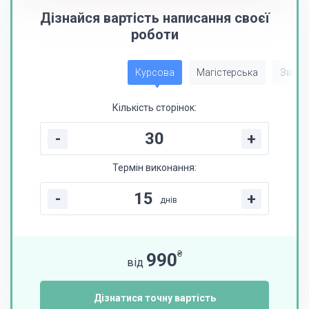
Дізнайся вартість написання своєї
роботи
Курсова
Магістерська
Звіт з
Кількість сторінок:
-
+
Термін виконання:
-
+
днів
₴
990
від
Дізнатися точну вартість