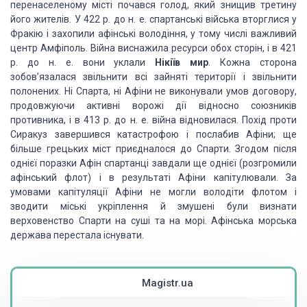
перенаселеному місті почався голод, який знищив третину
його жителів. У 422 р. до н. е. спартанські війська вторглися у
Фракію і захопили афінські володіння, у тому числі важливий
центр Амфіполь. Війна виснажила ресурси обох сторін, і в 421
р. до н. е. вони уклали
Нікіїв мир
. Кожна сторона
зобов’язалася звільнити всі зайняті території і звільнити
полонених. Ні Спарта, ні Афіни не виконували умов договору,
продовжуючи активні ворожі дії відносно союзників
противника, і в 413 р. до н. е. війна відновилася. Похід проти
Сиракуз завершився катастрофою і послабив Афіни; ще
більше грецьких міст приєдналося до Спарти. Згодом після
однієї поразки Афін спартанці завдали ще однієї (розгромили
афінський флот) і в результаті Афіни капітулювали. За
умовами капітуляції Афіни не могли володіти флотом і
зводити міські укріплення й змушені були визнати
верховенство Спарти на суші та на морі. Афінська морська
держава перестала існувати.
Magistr.ua