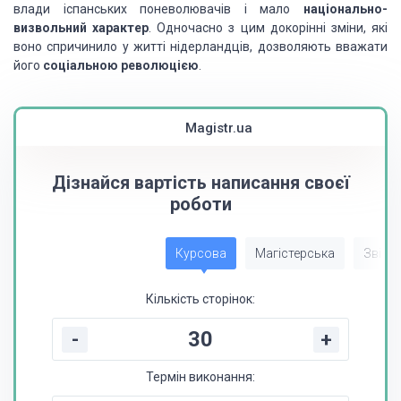
влади іспанських поневолювачів і мало
національно-
визвольний характер
. Одночасно з цим докорінні зміни, які
воно спричинило у житті нідерландців, дозволяють вважати
його
соціальною революцією
.
Magistr.ua
Дізнайся вартість написання своєї
роботи
Курсова
Магістерська
Звіт з
Кількість сторінок:
-
+
Термін виконання: