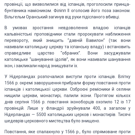
провінції, що визволилися від іспанців, проголосили принца-
бунтівника намісником. Філіпп II оголосив його поза законом.
Вільгельм Оранський загинув від руки підісланого вбивці.
В умовах зростання невдоволення владою іспанців
кальвіністські проповідники стали пророкувати наближення
перевороту, який знищить “давній Вавилон” (так вони
називали католицьку церкву та іспанську владу) і встановить
справедливе царство “обраних”. Вони засуджували
католицьке “шанування ідолів”, як вони називали шанування
ікон, і закликали народ знищувати їх.
У Нідерландах розпочалися виступи проти іспанців. Влітку
1566 р. окремі заворушення прибрали форму повстання проти
іспанців і католицької церкви. Озброєні ремісники й селяни
нищили церкви, монастирі, палили ікони. Протягом кількох
днів серпня 1566 р. повстання іконоборців охопило 12 із 17
провінцій. Лише у Фландрії зруйнували 400, а загалом у
Нідерландах — 5500 католицьких церков і монастирів. Тисячі
шедеврів церковного мистецтва було знищено.
Повстання, яке спалахнуло у 1566 р., було спрямоване проти