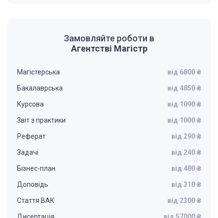
Замовляйте роботи в
Агентстві Магістр
Магістерська
від 6800 ₴
Бакалаврська
від 4850 ₴
Курсова
від 1090 ₴
Звіт з практики
від 1000 ₴
Реферат
від 290 ₴
Задачі
від 240 ₴
Бізнес-план
від 480 ₴
Доповідь
від 310 ₴
Стаття ВАК
від 2300 ₴
Дисертація
від 57000 ₴