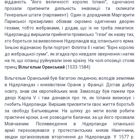
відданість “його величності королю Іспанії”, одночасно
прохали припинити діяльність інквізиції та скликати
Генеральні штати (парламент). Один із дорадників Маргарити
Пармської презирливо обізвав скромно одягнених дворян
гезами, тобто жебраками, і додав, що їх не треба лякатися.
Нідерландці вирішили прийняти прізвисько “гези” як назву тих,
хто бореться за визволення Нідерландів від іспанського ярма.
Їхньою відзнакою були портрет Філіппа II і напис “Вірні королю
до жебрацької суми”, як згадка про невдале звернення і натяк
на те, що іспанці руйнували їхню країну. На чолі опозиції стояв
принц
Вільгельм Оранський
(1533-1584).
Вільгельм Оранський був багатою людиною, володів землями
в Нідерландах і князівством Оранж у Франції. Дістав добру
освіту, знав сім європейських мов. Замолоду був пажем при
дворі Карла V і там дізнався про те, як Іспанія визискує і
гнобить Нідерланди. Вирішив присвятити своє життя боротьбі
за свободу Батьківщини. На шляху до мети волів робити
практичні кроки, а не розводити балачки; за це його прозвали
Мовчазним. Післявведення в Нідерланди іспанської
армії переховувався у протестантських князів Німеччини,
звідки організовував вторгнення до Нідерландів. У 1577 р.