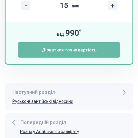
-
+
днів
₴
990
від
Дізнатися точну вартість
Наступний розділ
Русько-візантійські відносини
Попередній розділ
Розпад Арабського халіфату