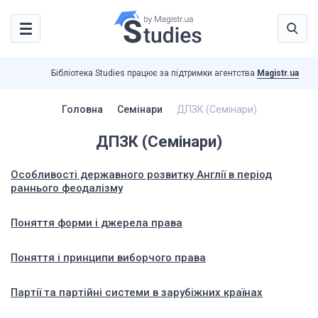
Бібліотека Studies працює за підтримки агентства
Magistr.ua
Головна
Семінари
ДПЗК (Семінари)
ДПЗК (Семінари)
Особливості державного розвитку Англії в період
раннього феодалізму
Поняття форми і джерела права
Поняття і принципи виборчого права
Партії та партійні системи в зарубіжних країнах