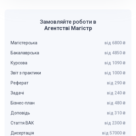
Замовляйте роботи в
Агентстві Магістр
Магістерська
від 6800 ₴
Бакалаврська
від 4850 ₴
Курсова
від 1090 ₴
Звіт з практики
від 1000 ₴
Реферат
від 290 ₴
Задачі
від 240 ₴
Бізнес-план
від 480 ₴
Доповідь
від 310 ₴
Стаття ВАК
від 2300 ₴
Дисертація
від 57000 ₴