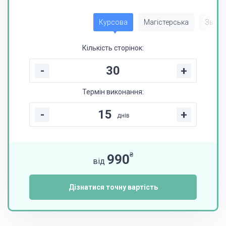
Курсова
Магістерська
Звіт з
Кількість сторінок:
-
+
Термін виконання:
-
+
днів
₴
990
від
Дізнатися точну вартість