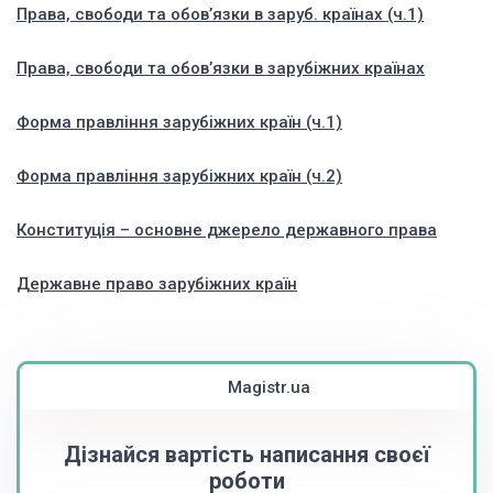
Права, свободи та обов’язки в заруб. країнах (ч.1)
Права, свободи та обов’язки в зарубіжних країнах
Форма правління зарубіжних країн (ч.1)
Форма правління зарубіжних країн (ч.2)
Конституція – основне джерело державного права
Державне право зарубіжних країн
Magistr.ua
Дізнайся вартість написання своєї
роботи