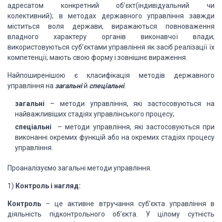
адресатом конкретний об’єкт(індивідуальний чи
колективний); в методах державного управління завжди
міститься воля держави, виражаються повноваження
владного характеру органів виконавчої влади;
використовуються суб’єктами управління як засіб реалізації їх
компетенції; мають свою форму і зовнішнє вираження.
Найпоширенішою є класифікація методів державного
управління на
загальні
й
спеціальні
.
загальні
– методи управління, які застосовуються на
найважливіших стадіях управлінського процесу;
спеціальні
– методи управління, які застосовуються при
виконанні окремих функцій або на окремих стадіях процесу
управління.
Проаналізуємо загальні методи управління.
1)
Контроль і нагляд:
Контроль
– це активне втручання суб’єкта управління в
діяльність підконтрольного об’єкта. У цілому сутність