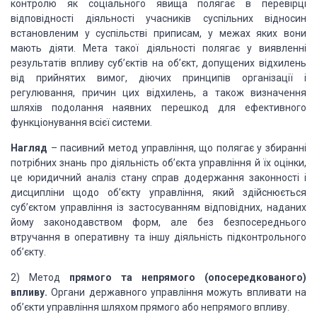
контролю як соціального явища полягає в перевірці
відповідності діяльності учасників суспільних відносин
встановленим у суспільстві приписам, у межах яких вони
мають діяти. Мета такої діяльності полягає у виявленні
результатів впливу суб’єктів на об’єкт, допущених відхилень
від прийнятих вимог, діючих принципів організації і
регулювання, причин цих відхилень, а також визначення
шляхів подолання наявних перешкод для ефективного
функціонування всієї системи.
Нагляд
– пасивний метод управління, що полягає
у збиранні
потрібних знань про діяльність об’єкта управління й їх оцінки,
це юридичний
аналіз стану справ додержання законності і
дисципліни щодо об’єкту управління, який
здійснюється
суб’єктом управління із застосуванням відповідних, наданих
йому законодавством
форм, але без безпосереднього
втручання в оперативну та іншу діяльність підконтрольного
об’єкту.
2) Метод
прямого та
непрямого (опосередкованого)
впливу.
Органи державного управління можуть впливати на
об’єкти управління шляхом прямого або непрямого впливу.