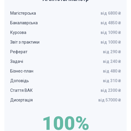
Магістерська
від 6800 ₴
Бакалаврська
від 4850 ₴
Курсова
від 1090 ₴
Звіт з практики
від 1000 ₴
Реферат
від 290 ₴
Задачі
від 240 ₴
Бізнес-план
від 480 ₴
Доповідь
від 310 ₴
Стаття ВАК
від 2300 ₴
Дисертація
від 57000 ₴
100%