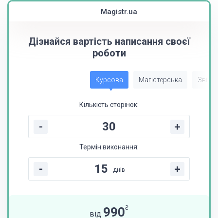
Magistr.ua
Дізнайся вартість написання своєї
роботи
Курсова
Магістерська
Звіт з
Кількість сторінок:
-
+
Термін виконання:
-
+
днів
₴
990
від