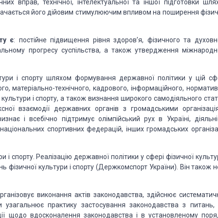
их вправ, технічної, інтелектуальної та іншої підготовки шля
изначається його дійовим стимулюючим впливом на поширення фізич
ту є
: постійне підвищення рівня здоров’я, фізичного та духовн
альному прогресу суспільства, а
також утвердження міжнародн
ури і спорту
шляхом формування державної політики у цій сфе
ого, матеріально-технічного, кадрового, інформаційного, норматив
 культури і спорту, а також визнання широкого самодіяльного
стат
ксної взаємодії державних
органів з громадськими організаці
изнає і всебічно підтримує олімпійський рух в Україні, діяльні
 національних спортивних федерацій,
інших громадських організа
и і спорту.
Реалізацію державної політики у сфері фізичної культу
нь фізичної культури і спорту (Держкомспорт України). Він
також н
рганізовує виконання актів законодавства, здійснює систематич
ни узагальнює практику застосування законодавства з питань,
ції щодо вдосконалення законодавства і в установленому поря