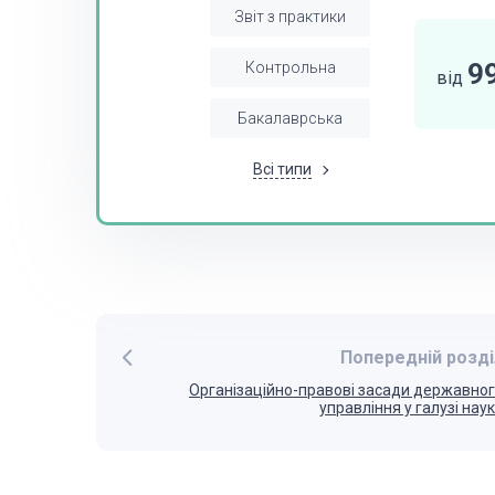
Звіт з практики
9
Контрольна
від
Бакалаврська
Всі типи
Попередній розді
Організаційно-правові засади державно
управління у галузі нау