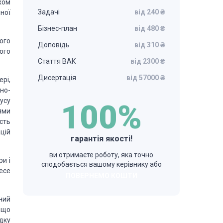
хом
Задачі
від 240 ₴
ної
Бізнес-план
від 480 ₴
ого
Доповідь
від 310 ₴
ого
Стаття ВАК
від 2300 ₴
Дисертація
від 57000 ₴
рі,
но-
усу
100%
ями
сть
цій
гарантія якості!
ви отримаєте роботу, яка точно
ри і
сподобається вашому керівнику або
есе
ПОВЕРНЕМО КОШТИ
ний
 що
дку