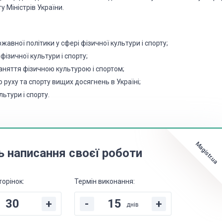
у Міністрів України.
ержавної
політики у сфері фізичної культури і спорту;
 фізичної
культури і спорту;
заняття
фізичною культурою і спортом;
о руху
та спорту вищих досягнень в Україні;
ультури
і спорту.
Magistr.ua
ь написання своєї роботи
торінок:
Термін виконання:
+
-
+
днів