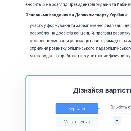
вносить їх на розгляд Президентові України та Кабінет
Основними завданнями Держкомспорту
України є:
участь у формуванні та забезпечення реалізації д
розроблення дроектів концепцій, програм розвитку
створення умов для реалізації права громадян на 
сприяння розвитку олімпійського, параолімпійськог
міжнародне співробітництво у питаннях фізичної к
Дізнайся вартіст
Кількість с
Курсова
-
Магістерська