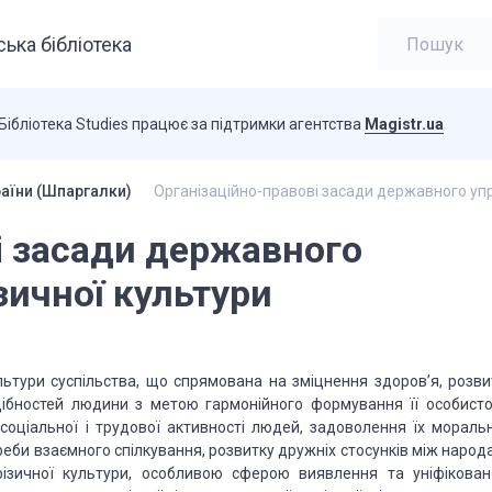
ька бібліотека
Бібліотека Studies працює за підтримки агентства
Magistr.ua
раїни (Шпаргалки)
Організаційно-правові засади державного упра
і засади державного
ізичної культури
ьтури суспільства, що спрямована на зміцнення здоров’я, розви
дібностей людини з метою гармонійного формування її особистос
оціальної і трудової активності людей, задоволення їх моральн
реби взаємного спілкування, розвитку дружніх стосунків між народ
фізичної культури, особливою сферою виявлення та уніфікован