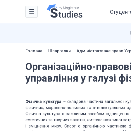
Студентс
Головна
Шпаргалки
Адміністративне право Ук
Організаційно-правов
управління у галузі ф
Фізична культура
– складова частина загальної кул
фізичних, морально-вольових та інтелектуальних з
Фізична культура є важливим засобом підвищення с
естетичних та творчих запитів, життєво важливої пот
і зміцнення миру. Спорт є органічною частиною 