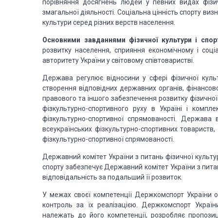
порівняння досягнень людей у певних видах фізичн
змагальної діяльності. Соціальна цінність спорту в
культури серед різних верств населення.
Основними завданнями
фізичної культури і спор
розвитку населення, сприяння економічному і соці
авторитету України у світовому співтоваристві.
Держава регулює відносини у сфері фізичної культ
створення відповідних державних
органів, фінансов
правового
та іншого забезпечення розвитку фізичної
фізкультурно-спортивного руху в Україні і компле
фізкультурно-спортивної спрямованості. Держава
в
всеукраїнських фізкультурно-спортивних товариств,
фізкультурно-спортивної спрямованості.
Державний комітет України з питань фізичної культур
спорту забезпечує Державний
комітет України з пита
відповідальність за подальший її розвиток.
У межах своєї компетенції Держкомспорт України о
контроль за їх реалізацією. Держкомспорт Украї
належать до його компетенції, розробляє пропози