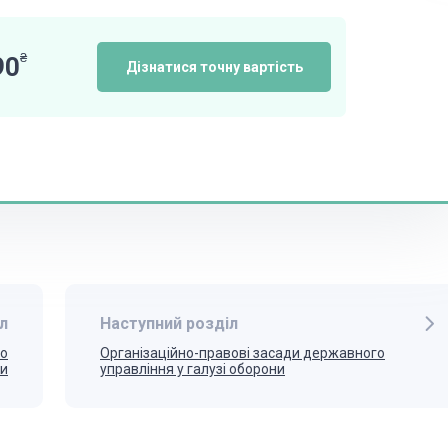
₴
90
Дізнатися точну вартість
л
Наступний розділ
го
Організаційно-правові засади державного
ки
управління у галузі оборони