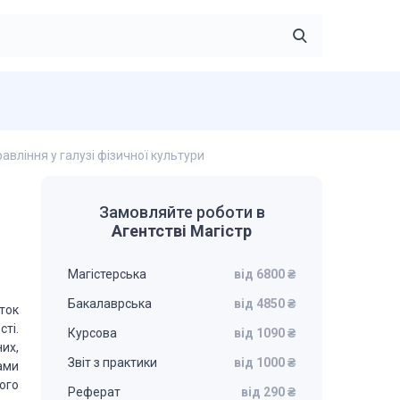
вління у галузі фізичної культури
Замовляйте роботи в
Агентстві Магістр
Магістерська
від 6800 ₴
Бакалаврська
від 4850 ₴
ток
ті.
Курсова
від 1090 ₴
их,
Звіт з практики
від 1000 ₴
ами
ого
Реферат
від 290 ₴