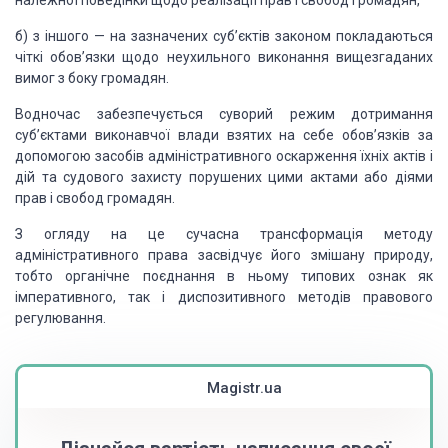
належної поведінки щодо реалізації прав і свобод громадян,
б) з іншого — на зазначених суб’єктів законом покладаються
чіткі обов’язки щодо неухильного виконання вищезгаданих
вимог з боку громадян.
Водночас забезпечується суворий режим дотримання
суб’єктами виконавчої влади взятих на себе обов’язків за
допомогою засобів адміністративного оскарження їхніх актів і
дій та судового захисту порушених цими актами або діями
прав і свобод громадян.
З огляду на це сучасна трансформація методу
адміністративного права засвідчує його змішану природу,
тобто органічне поєднання в ньому типових ознак як
імперативного, так і диспозитивного методів правового
регулювання.
Magistr.ua