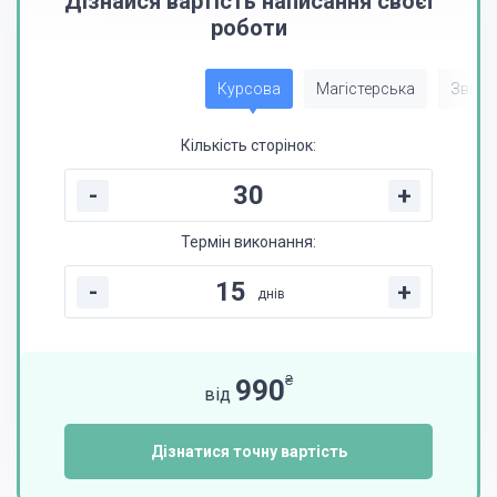
Дізнайся вартість написання своєї
роботи
Курсова
Магістерська
Звіт з
Кількість сторінок:
-
+
Термін виконання:
-
+
днів
₴
990
від
Дізнатися точну вартість