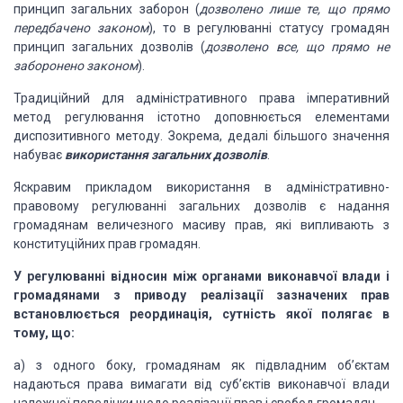
принцип загальних заборон (
дозволено лише те, що прямо
передбачено законом
), то в регулюванні статусу громадян
принцип загальних дозволів (
дозволено все, що прямо не
заборонено законом
).
Традиційний для адміністративного права імперативний
метод регулювання істотно доповнюється елементами
диспозитивного методу. Зокрема, дедалі більшого значення
набуває
використання загальних дозволів
.
Яскравим прикладом використання в адміністративно-
правовому регулюванні загальних дозволів є надання
громадянам величезного масиву прав, які випливають з
конституційних прав громадян.
У регулюванні відносин між органами виконавчої влади і
громадянами з приводу реалізації зазначених прав
встановлюється реординація, сутність якої полягає в
тому, що:
а) з одного боку, громадянам як підвладним об’єктам
надаються права вимагати від суб’єктів виконавчої влади