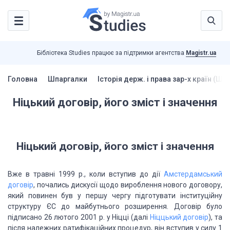
Бібліотека Studies працює за підтримки агентства
Magistr.ua
Головна
Шпаргалки
Історія держ. і права зар-х країн (Шп
Ніцький договір, його зміст і значення
Ніцький
договір, його зміст і значення
Вже в травні 1999 р., коли вступив до дії
Амстердамський
договір
, почались дискусії
щодо вироблення нового договору,
який повинен був у першу чергу підготувати інституційну
структуру ЄС до майбутнього розширення. Договір було
підписано 26 лютого 2001 р.
у Ніцці (далі
Ніццький договір
), та
після належних ратифікаційних процедур, він
вступив у силу 1