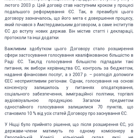
лютого 2003 р. Цей договір став наступним кроком у процесі
подальшого
реформування ЄС. Так, в преамбулі цього
договору зазначалось, що його мета є довершення
процесу,
який почався з Амстердамським договором, а саме інститутів
ЄС до вступу
нових держав. Він містив статті і декларації,
протоколи та інші додатки.
Важливим здобутком цього Договору стало розширення
сфери застосування голосування
кваліфікованою більшістю в
Раді ЄС. Так,під голосування більшістю підпадали такі
питання, як вибори керівництва ЄС, контроль за бюджетом,
надання фінансових послуг,
а з 2007 р. – розподіл допомоги
ЄЕС несприятливим регіонам. Однак, голосування на
основі
консенсусу залишилось у питаннях оподаткування,
соціального забезпечення,
імміграційної політики, торгівлі
аудіовізуальною продукцією. Загалом предметом
одностайного
голосування залишилися 70 пунктів, що
становило 10 % від усіх статей Договору про
заснування ЄС.
У Ніцці було прийнято рішення, що після розширення ЄС, усі
держави-члени матимуть
по одному комісіонеру в
Європейській Комісії, кількісний склад якої не