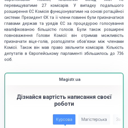
перевищуватиме
27 комісарів. У випадку подальшого
розширення ЄС Комісія функціонуватиме на основі
ротаційної
системи. Президент ЄК та її члени повинні були призначатися
главами держав
та урядів ЄС за процедурою голосування
кваліфікованою більшістю голосів. Були також
розширені
повноваження Голови Комісії: він отримав можливість
призначати віце-голів,
розподіляти обов’язки між членами
Комісії. Також він мав право звільнити комісарів.
Кількість
депутатів в Європейському парламенті збільшилось до 736
осіб.
Magistr.ua
Дізнайся вартість написання своєї
роботи
Курсова
Магістерська
Звіт з