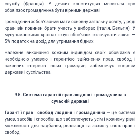
службу (Франція). У деяких
конституціях мовить­
ся про
обов’язок
громадянина бути вірними державі.
Громадянин зобов’язаний
мати основну загальну освіту,
у ряді
країн він повинен брати участь у виборах (Італія,
Бельгія). У
мусульманських країнах
існує обов’язок спла­
чувати закят
—
5%
податок на дохід для утримання бід­них.
Належне виконання кожним
індивідом своїх обов’язків
є
необхідною умовою і гарантією здійснення прав, свобод і
законних інтересів інших громадян,
забезпечує інтереси
держави і суспільства.
9.5.
Система гарантій прав людини
і громадянина в
сучасній державі
Гарантії прав і свобод
людини і громадянина
—
це си­
стема
умов, засобів і способів, що забезпечують усім і
кож­
ному рівні
можливості
для надбання, реалізації та захисту
своїх прав і
свобод.