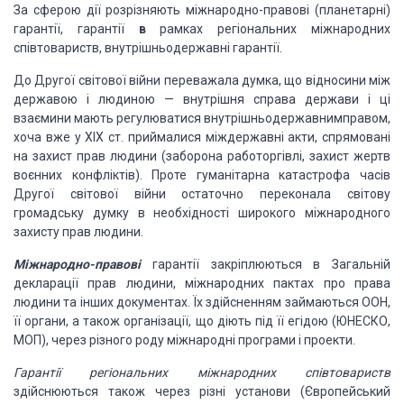
За сферою дії
розрізняють міжнародно-правові (плане­
тарні)
гарантії, гарантії
в
рамках регіональних
міжнарод­
них
співтовариств,
внутрішньодержавні гарантії.
До Другої світової війни
переважала думка, що відноси­
ни між
державою і
людиною
—
внутрішня справа держави
і ці
взаємини мають регулюватися внутрішньодержавним
правом,
хоча вже у
XIX
ст. приймалися міждержавні акти, спрямовані
на захист прав людини (заборона работоргівлі,
захист
жертв
воєнних конфліктів). Проте гуманітарна ка­
тастрофа часів
Другої світової війни остаточно переконала
світову
громадську думку в необхідності широкого
між­
народного
захисту прав людини.
Міжнародно-правові
гарантії закріплюються в Загаль­ній
декларації прав людини,
міжнародних пактах про права
людини та інших документах. Їх
здійсненням займаються ООН,
її органи, а також організації, що діють під її егідою (ЮНЕСКО,
МОП), через різного роду міжнародні програми і проекти.
Гарантії регіональних
міжнародних співтовариств
здійснюються також через різні установи (Європейський