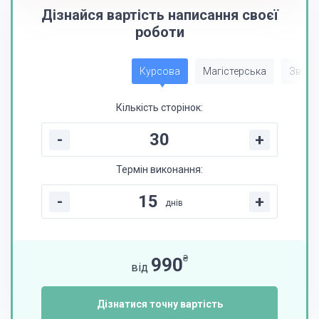
Дізнайся вартість написання своєї
роботи
Курсова
Магістерська
Звіт з
Кількість сторінок:
-
+
Термін виконання:
-
+
днів
₴
990
від
Дізнатися точну вартість