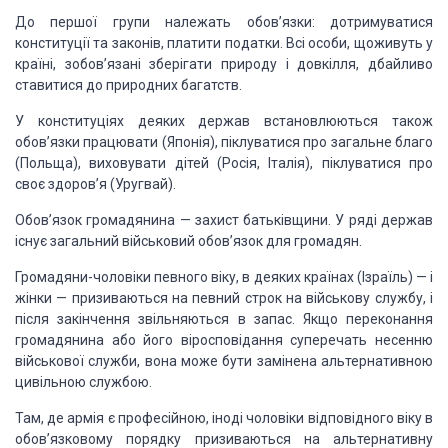
До першої групи належать
обов’язки: дотримуватися
конституції та законів, платити податки. Всі особи, що
живуть у
країні,
зобов’язані зберігати природу і довкілля,
дбайливо
ставитися до природних багатств.
У конституціях деяких
держав встановлюються також
обов’язки працювати (Японія), піклуватися про загальне
благо
(Польща), виховувати дітей
(Росія, Італія), піклува­тися про
своє здоров’я (Уругвай).
Обов’язок громадянина
—
захист батьківщини. У ряді
держав
існує загальний військовий обов’язок для громадян.
Громадяни-чоловіки
певного віку, в деяких країнах (Із­
раїль)
—
і
жінки
—
призиваються на певний
строк на вій­
ськову службу, і
після
закінчення звільняються в запас.
Якщо переконання
громадянина або його віросповідання
суперечать несенню
військової
служби, вона може бути за­
мінена альтернативною
цивільною службою.
Там, де армія є
професійною, іноді чоловіки відповід­
ного віку в
обов’язковому порядку призиваються на альтер­
нативну