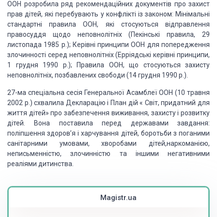
ООН
розробила ряд рекомендаційних документів про
захист
прав дітей, які перебувають у конфлікті із
законом:
Мінімальні
стандартні правила
ООН,
які стосуються від­
правлення
правосуддя щодо неповнолітніх (Пекінські
правила,
29
листопада
1985
p
.);
Керівні принципи
ООН для
попередження
злочинності серед
неповнолітніх (Ерріяд
ські керівні принципи,
1
грудня
1990
p
.);
Правила
ООН,
що стосуються захисту
неповнолітніх, позбавлених свободи
(14
грудня
1990
p
.).
27-ма спеціальна сесія
Генеральної Асамблеї
ООН (10
травня
2002
р.
)
схвалила Декларацію і План дій
«
Світ, при­
датний для
життя дітей» про
забезпечення виживання,
захисту і розвитку
дітей. Вона поставила
перед державами завдання:
поліпшення здоров’я і харчування дітей, бороть­
би з поганими
санітарними умовами, хворобами дітей,
наркоманією,
неписьменністю,
злочинністю та іншими
негативними
реаліями дитинства.
Magistr.ua