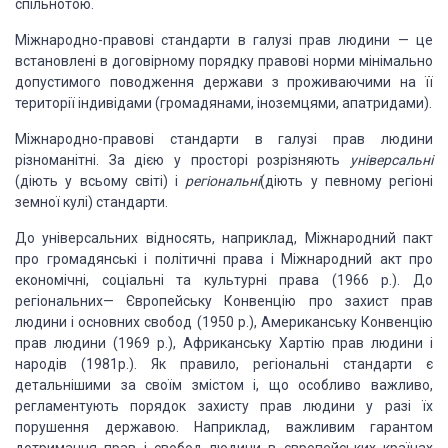
спільнотою.
Міжнародно-правові
стандарти в галузі прав люди­
ни
—
це
встановлені в договірному порядку правові норми
мінімально
допустимого поводження
держави з прожива
ючими на її
території індивідами
(громадянами, іноземця­
ми, апатридами).
Міжнародно-правові
стандарти в галузі прав людини
різноманітні. За дією у просторі розрізняють
універсальні
(діють у всьому світі) і
регіональні
(діють у певному регіо­
ні
земної кулі) стандарти.
До універсальних
відносять, наприклад, Міжнарод­
ний пакт
про громадянські і політичні права і Міжнарод­
ний акт про
економічні, соціальні та
культурні права
(1966
p
.). До
регіональних
—
Європейську Конвенцію про
захист прав
людини і основних свобод
(1950
p
.),
Американ­
ську Конвенцію
прав людини
(1969
p
.),
Африканську Хар­
тію прав людини і
народів
(1981
p
.).
Як правило, регіональ­ні стандарти є
детальнішими за
своїм змістом і, що особли­
во важливо,
регламентують порядок захисту прав людини
у разі їх
порушення державою.
Наприклад, важливим га­
рантом