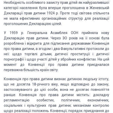
Необхідність особливого
захисту прав дітей як найураз
ливішої
категорії населення була вперше проголошена в
Женевській
Декларації прав дитини
1924
р. Проте тоді
світова спільнота
не мала ефективних організаційних струк­
тур для реалізації
проголошених
Декларацією цілей.
У
1959
р. Генеральна Асамблея
ООН
прийняла нову
Декларацію прав дитини. Через ЗО
років на її основі була
розроблена і відкрита
для підписання державами Конвенція
про права дитини, а згодом і два Факультативні протоколи
до
неї: щодо торгівлі дітьми, дитячої проституції і
дитячої
порнографії і щодо участі дітей у
збройних конфліктах. На
цей
момент до
Конвенції про права дитини приєдналася
переважна
більшість країн світу.
Конвенція про права
дитини визнає дитиною людську
істоту,
що не досягла 18-річного віку, якщо відповідно до
закону,
застосовуваного до цієї
особи, вона не досягає повно­
ліття
раніше. Конвенція про права дитини містить: доклад­
ну
регламентацію особистих,
політичних, економічних,
соціальних і культурних
прав дитини; механізми контролю
щодо реалізації положень Конвенції; порядок приєднання
до