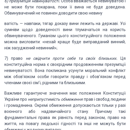
6) презумпція невинуватості.
Особа вважається неви
нуватою і
не може бути покарана,
поки її вина не буде до
ведена.
Обвинувачений
не повинен доводити свою невину
ватість
—
навпаки, тягар доказу вини лежить на державі.
Усі
сумніви щодо доведеності вини
тлумачаться на користь
обвинуваченого. Гуманізм цього конституційного положен­
ня
можна висловити: «нехай краще
буде виправданий вин­
ний,
ніж засуджений
невинний»;
7)
право
не свідчити проти себе та своїх близьких.
Ця
конституційна норма є своєрідним
продовженням
презумпції
невинуватості. Вона покликана усунути мо­
ральний конфлікт
між обов’язком особи говорити правду і
обов’язком перед
членами своєї сім’ї, рідними та близь­
кими.
Важливе гарантуюче значення має положення
Консти­
туції
України про
неприпустимість
обмеження
прав і
свобод людини
і
громадянина. Окремі обмеження допуска­
ються
тільки у разі
воєнного або надзвичайного стану.
Причому такі
фундаментальні права як рівність перед за­
коном, право на
життя, на повагу людської
гідності та інші
не можуть бути
обмежені у жодному випадку.