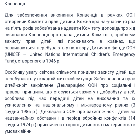
Конвенції.
Для забезпечення
виконання Конвенції в рамках
ООН
створений Комітет з прав дитини.
Кожна країна-учасниця раз
на п’ять років зобов’язана надавати Комітету доповідь
про хід
виконання Конвенції про права дитини.
Крім того,
проблеми
захисту прав дітей, які
проживають в країнах,
що
розвиваються, перебувають у полі зору Дитячого фонду
ООН
(
UNICEF
—
United
Nations
International
Children
‘
s
Emergency
Fund
), створеного в 1946
p
.
Особливу увагу світова
спільнота приділяє захисту дітей,
що
перебувають у складній життєвій ситуації. Забезпечен­
ня прав
дітей-сиріт закріплене Декларацією ООН про со­
ціальні і
правові принципи, що стосуються захисту
і добро­буту дітей,
особливо під час передачі дітей на виховання та
їх
усиновлення на національному і міжнародному
рівнях
(З
грудня 1986
p
.). Декларація
ООН про
захист жінок і дітей
за
надзвичайних обставин і в період збройних конфліктів
(14
грудня
1974
р.) присвячена охороні дитинства і
мате­
ринства в
умовах війни.