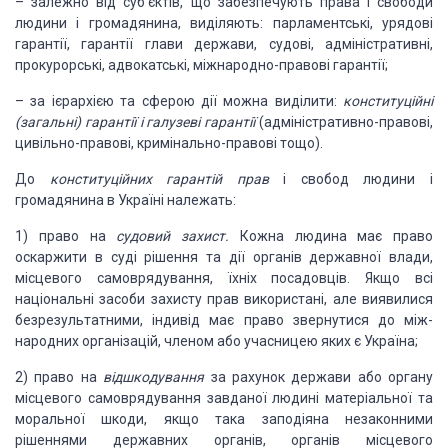
– залежно від суб’єктів,
що забезпечують права і свободи
людини
і громадянина, виділяють: парламентські, урядові
гарантії, гарантії глави держави, судові, адміністративні,
прокурорські, адвокатські, міжнародно-правові
гарантії;
–
за ієрархією та сферою дії можна виділити:
консти
туційні
(загальні) гарантії і
галузеві гарантії
(адміні
стративно-правові,
цивільно-правові,
кримінально-право
ві тощо).
До
конституційних
гарантій прав
і свобод людини і
громадянина в Україні належать:
1) право на
судовий захист.
Кожна
людина має право
оскаржити в суді рішення та
дії органів державної влади,
місцевого самоврядування, їхніх посадовців. Якщо всі
національні засоби
захисту прав використані, але виявилися
безрезультатними, індивід має право звернутися до між­
народних організацій, членом або учасницею яких є Укра
їна;
2) право на
відшкодування
за
рахунок держави або ор
гану
місцевого
самоврядування завданої людині матеріаль
ної та
моральної шкоди, якщо така заподіяна незаконними
рішеннями державних органів,
органів місцевого