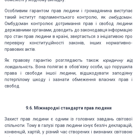
Особливим гарантом прав
людини і громадянина висту­
пає
такий інститут
парламентського контролю, як
омбудсман.
Омбудсман контролює дотримання
прав і свобод лю­
дини
державними органами,
доводить до законодавця ін­
формацію
про стан прав людини в країні, звертається з
ініціативою про
перевірку конституційності законів, інших
нормативно-
правових актів.
Як правову гарантію
розглядають також
юридичну від­
повідальність.
Вона полягає в обов’язку особи, що пору­
шила
права і свободи іншої людини, відшкодувати заподі­яну
потерпілому шкоду і зазнати обмеження власних прав
і
свобод.
9.6.
Міжнародні стандарти прав
людини
Захист прав людини є
одним із головних завдань світової
спільноти. Тому в галузі прав людини існує безліч декла­
рацій,
конвенцій, хартій, у різний
час створених і визнаних
світовою