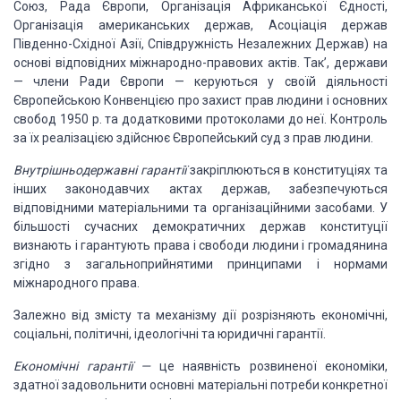
Союз, Рада Європи, Організація
Африканської Єдності,
Організація
американських держав, Асоціація держав
Південно-Східної Азії, Співдружність Незалежних Держав)
на
основі відповідних
міжнародно-правових актів. Так’,
держави
—
члени Ради Європи
—
керуються у своїй діяль­
ності
Європейською Конвенцією про захист прав людини і
основних
свобод
1950
р. та додатковими протоколами до
неї. Контроль
за їх реалізацією
здійснює Європейський суд
з прав людини.
Внутрішньодержавні
гарантії
закріплюються в кон­ституціях
та
інших законодавчих актах держав, забезпе­
чуються
відповідними матеріальними та організаційними
засобами. У
більшості сучасних
демократичних держав
конституції
визнають і
гарантують права і свободи людини
і громадянина
згідно з загальноприйнятими принципами і
нормами
міжнародного права.
Залежно від змісту та механізму дії
розрізняють еконо­мічні,
соціальні, політичні, ідеологічні та юридичні гаран­
тії.
Економічні гарантії
—
це наявність розвиненої еконо­
міки,
здатної задовольнити основні
матеріальні потреби
конкретної