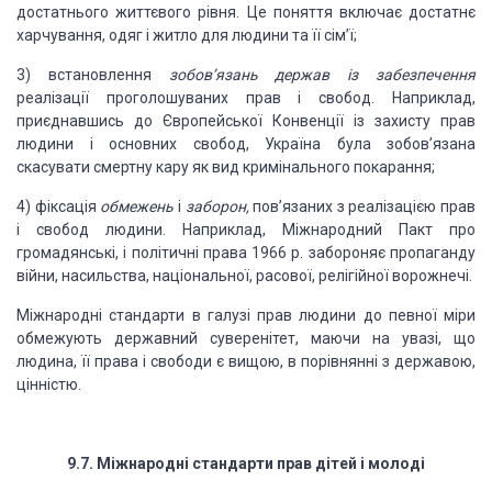
достатнього життєвого рівня. Це поняття включає
достатнє
харчування, одяг і житло для людини та її сім’ї;
3)
встановлення
зобов’язань держав із забезпечення
реалізації проголошуваних прав і свобод. Наприклад,
приєднавшись
до Європейської Конвенції із захисту прав
людини і основних свобод, Україна
була зобов’язана
скасува
ти смертну кару як
вид кримінального покарання;
4)
фіксація
обмежень
і
заборон,
пов’язаних з
реаліза­
цією прав
і свобод
людини. Наприклад, Міжнародний Пакт
про
громадянські, і політичні права
1966
р. забороняє
пропаганду
війни, насильства, національної,
расової, релі­
гійної ворожнечі.
Міжнародні стандарти в
галузі прав людини до певної
міри
обмежують державний суверенітет, маючи на увазі,
що
людина, її права і свободи є
вищою, в порівнянні з дер
жавою,
цінністю.
9.7.
Міжнародні стандарти прав дітей
і молоді