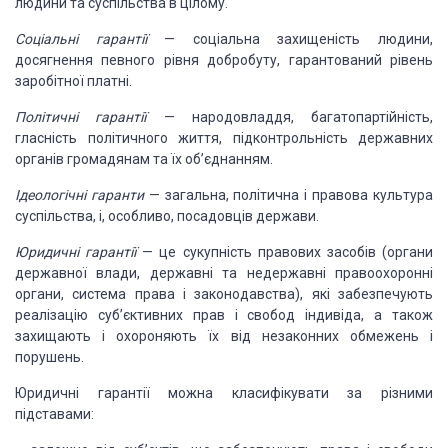
людини та
суспільства в цілому.
Соціальні гарантії
—
соціальна захищеність людини,
досягнення певного рівня добробуту, гарантований рівень
заробітної платні.
Політичні гарантії
—
народовладдя, багатопартій­
ність,
гласність політичного життя, підконтрольність дер­
жавних
органів громадянам та їх
об’єднанням.
Ідеологічні гаранти
—
загальна, політична і правова
культура
суспільства, і, особливо,
посадовців держави.
Юридичні гарантії
—
це сукупність правових засобів
(органи
державної влади, державні
та недержавні правоохо­
ронні
органи, система
права і законодавства), які забезпе­
чують
реалізацію суб’єктивних прав і свобод індивіда, а
також
захищають і охороняють їх від
незаконних обмежень
і
порушень.
Юридичні гарантії можна
класифікувати за різними
підставами: