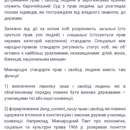
дотримання прав і
свобод людини в європейських
країнах
служить Європейський Суд з прав людини, що роз­
глядає
позови індивідів, які
постраждали від владного
свавілля, до
держави.
Залежно від дії за
колом осіб розрізняють
загальні
(сто­
суються прав усіх людей) і
спеціальні
(стосуються
прав
окремих категорій
населення) стандарти. Спеціальні між­
народно-правові
стандарти регулюють статус осіб, які об’­
єктивно
є найбільш уразливими, незахищеними: дітей,
жінок,
біженців, національних меншин.
Міжнародні стандарти
прав і свобод людини мають такі
функції:
1)
визначення
переліку прав і свобод людини,
які в
обо
в’язковому порядку
повинні бути визнані державами
—
учасницями тієї або іншої конвенції;
2)
формулювання
{lang_content_nav}у прав
і
свобод,
які
повинні
одержати втілення в конституціях
і законах держав-учас
ниць
конвенції. Наприклад,
Міжнародний Пакт про еко
номічні,
соціальні та
культурні права
1966
р. розкриває
поняття