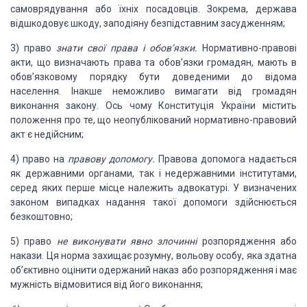
самоврядування або їхніх посадовців. Зокрема, держава
відшкодо
вує шкоду, заподіяну безпідставним
засудженням;
3) право
знати свої права і
обов’язки.
Нормативно-пра
вові
акти, що визначають права та обов’язки громадян,
мають в
обов’язковому порядку бути
доведеними до відома
населення. Інакше неможливо
вимагати від громадян
ви
конання закону. Ось чому
Конституція України містить
положення про те, що неопублікований нормативно-право
вий
акт є недійсним;
4) право на
правову допомогу.
Правова
допомога нада
ється
як державними
органами, так і недержавними ін
ститутами,
серед яких перше місце належить адвокатурі. У визначених
законом
випадках надання такої допомоги
здійснюється
безкоштовно;
5) право
не виконувати явно
злочинні
розпорядження
або
накази. Ця
норма захищає розумну, вольову особу, яка
здатна
об’єктивно оцінити одержаний наказ або розпоря
дження і має
мужність відмовитися від його виконання;