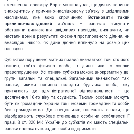
зменшення їх розміру. Варто мати на увазі, що діяння повинно
знаходитись у причинно-наслідковому
зв’язку з шкідливими
наслідками, яке воно спричинило.
Встановити такий
причинно-наслідковий зв’язок –
означає з’ясувати
обставини
виникнення шкідливих наслідків, визначити, чи
настали вони в результаті скоєння
протиправного діяння, чи
внаслідок іншого, як дане діяння вплинуло на розмір цих
наслідків.
Суб’єктом порушення митних правил
визнається той, хто його
вчинив, тобто фізична особа, в діянні якої є ознаки
правопорушення.
Усі ознаки суб’єкта можна виокремити у дві
групи: загальні та спеціальні. Загальними
визнаються такі
ознаки, якими повинна володіти будь-яка особа, яку
притягають до
адміністративної відповідальності – це
досягнення 16-го віку та осудність. Такими
особами можуть
бути як громадяни України так і іноземні громадяни та особи
без громадянства.
До спеціальних, належать ознаки, що
відображають службове становище особи чи особливості
її
праці. В ст. 320 МК України до суб’єктів які мають спеціальні
ознаки належать
посадові особи підприємств.