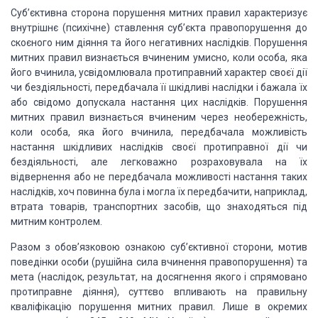
Суб’єктивна сторона порушення митних
правил характеризує
внутрішнє (психічне) ставлення суб’єкта правопорушення до
скоєного
ним діяння та його негативних наслідків. Порушення
митних правил визнається вчиненим
умисно, коли особа, яка
його вчинила, усвідомлювала протиправний характер своєї
дії
чи бездіяльності, передбачала її шкідливі наслідки і бажала їх
або свідомо допускала
настання цих наслідків. Порушення
митних правил визнається вчиненим через необережність,
коли особа, яка його вчинила, передбачала можливість
настання шкідливих наслідків
своєї протиправної дії чи
бездіяльності, але легковажно розраховувала на їх
відвернення
або не передбачала можливості настання таких
наслідків, хоч повинна була і могла
їх передбачити, наприклад,
втрата товарів, транспортних засобів, що знаходяться
під
митним контролем.
Разом з обов’язковою ознакою суб’єктивної
сторони, мотив
поведінки особи (рушійна сила вчинення правопорушення) та
мета (наслідок,
результат, на досягнення якого і спрямовано
протиправне діяння), суттєво впливають
на правильну
кваліфікацію порушення митних правил. Лише в окремих