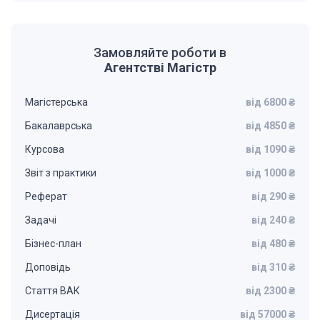
Замовляйте роботи в
Агентстві Магістр
Магістерська
від 6800 ₴
Бакалаврська
від 4850 ₴
Курсова
від 1090 ₴
Звіт з практики
від 1000 ₴
Реферат
від 290 ₴
Задачі
від 240 ₴
Бізнес-план
від 480 ₴
Доповідь
від 310 ₴
Стаття ВАК
від 2300 ₴
Дисертація
від 57000 ₴