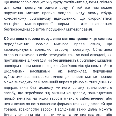
що являє собою специфічну групу суспільних відносин,
спільну
для кола проступків одного роду. У той же час кожне
порушення митних правил
завдає шкоду якому-небудь
конкретному суспільному відношенню, що охороняється
санкцією
митно-правової норми і яке визнається
безпосереднім об’єктом порушення митних правил.
Об’єктивна сторона порушення митних правил
– це система
передбачених нормою
митного права ознак, що
характеризують зовнішню сторону проступку. Об’єктивна
сторона
включає в себе передусім такі основні складові, як:
протиправне діяння (дія чи бездіяльність),
суспільно шкідливі
наслідки та причинно-наслідковий зв’язок між діянням та його
шкідливими наслідками. Так, наприклад, порушення
суб’єктами зовнішньоекономічної
діяльності митних правил
може знаходити свій зовнішній вираз у різноманітних діяннях:
відправлення без дозволу митного органу транспортного
засобу, що перебуває під митним
контролем, пошкодження
пломб, печаток чи інших засобів митного забезпечення або
нез’явлення за встановленою формою точних відомостей про
товари, транспортні засоби.
Наслідками таких діянь можуть
бути: уникнення від сплати мита та митних платежів
або