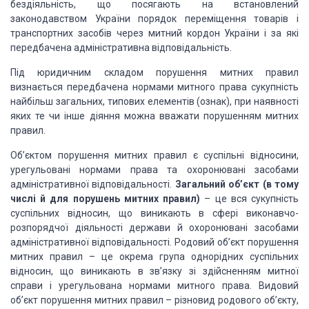
бездіяльність, що посягають
на встановлений
законодавством України порядок переміщення товарів і
транспортних
засобів через митний кордон України і за які
передбачена адміністративна відповідальність.
Під юридичним складом порушення митних
правил
визнається передбачена нормами митного права сукупність
найбільш загальних,
типових елементів (ознак), при наявності
яких те чи інше діяння можна вважати порушенням
митних
правил.
Об’єктом порушення митних правил є
суспільні відносини,
урегульовані нормами права та охоронювані засобами
адміністративної
відповідальності.
Загальний об’єкт (в тому
числі й для порушень митних правил)
– це вся сукупність
суспільних відносин,
що виникають в сфері виконавчо-
розпорядчої діяльності держави й охоронювані засобами
адміністративної відповідальності. Родовий об’єкт порушення
митних правил – це окрема
група однорідних суспільних
відносин, що виникають в зв’язку зі здійсненням митної
справи і урегульована нормами митного права. Видовий
об’єкт порушення митних правил
– різновид родового об’єкту,