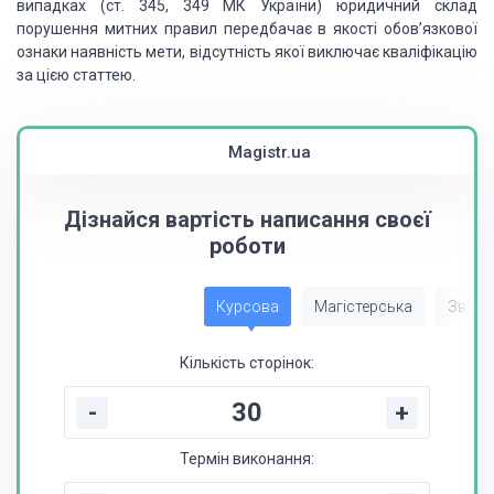
випадках (ст.
345, 349 МК України) юридичний склад
порушення митних правил передбачає в якості
обов’язкової
ознаки наявність мети, відсутність якої виключає кваліфікацію
за цією
статтею.
Magistr.ua
Дізнайся вартість написання своєї
роботи
Курсова
Магістерська
Звіт з
Кількість сторінок:
-
+
Термін виконання: