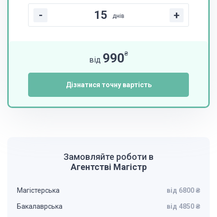
-
+
днів
₴
990
від
Дізнатися точну вартість
Замовляйте роботи в
Агентстві Магістр
Магістерська
від 6800 ₴
Бакалаврська
від 4850 ₴