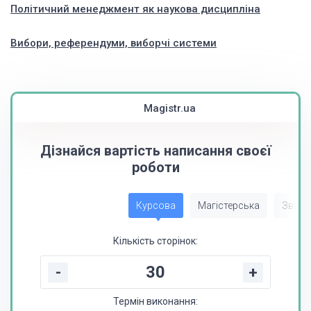
Політичний менеджмент як наукова дисципліна
Вибори, референдуми, виборчі системи
Magistr.ua
Дізнайся вартість написання своєї
роботи
Курсова
Магістерська
Звіт з
Кількість сторінок:
-
+
Термін виконання: