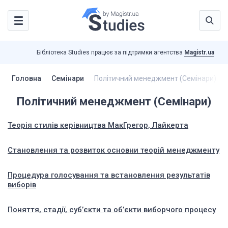
Бібліотека Studies працює за підтримки агентства
Magistr.ua
Головна
Семінари
Політичний менеджмент (Семінари)
Політичний менеджмент (Семінари)
Теорія стилів керівництва МакГрегор, Лайкерта
Становлення та розвиток основни теорій менеджменту
Процедура голосування та встановлення результатів
виборів
Поняття, стадії, суб’єкти та об’єкти виборчого процесу