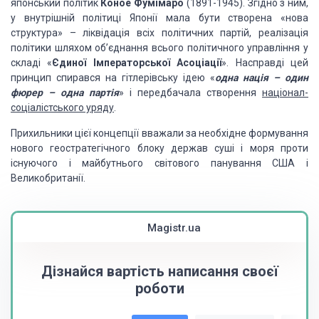
японський політик
Коное Фумімаро
(1891-1945). Згідно з ним,
у внутрішній політиці Японії
мала бути створена «нова
структура» – ліквідація всіх політичних партій, реалізація
політики шляхом об’єднання всього політичного управління у
складі «
Єдиної Імператорської Асоціації
». Насправді
цей
принцип спирався на гітлерівську ідею «
одна нація – один
фюрер – одна партія
»
і передбачала створення
націонал-
соціалістського уряду
.
Прихильники цієї концепції вважали
за необхідне формування
нового геостратегічного блоку держав суші і моря проти
існуючого
і майбутнього світового панування США і
Великобританії.
Magistr.ua
Дізнайся вартість написання своєї
роботи