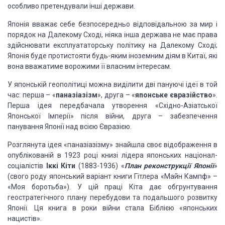
особливо претендували інші держави.
Японія вважає себе безпосередньо
відповідальною за мир і
порядок на Далекому Сході, ніяка інша держава не має права
здійснювати експлуататорську політику на Далекому Сході;
Японія буде протистояти
будь-яким іноземним діям в Китаї, які
вона вважатиме ворожими її власним інтересам.
У японській геополітиці можна виділити
дві пануючі ідеї в той
час: перша – «
паназіазізм
»,
друга – «
японське євразійство
».
Перша
ідея передбачала утворення «Східно-Азіатської
Японської Імперії» після війни, друга
– забезпечення
панування Японії над всією Євразією.
Розглянута ідея «паназіазізму» знайшла
своє відображення в
опублікованій в 1923 році книзі лідера японських націонал-
соціалістів
Іккі Кіти
(1883-1936) «
План реконструкції
Японії
»
(свого роду японський варіант книги Гітлера «Майн Кампф» –
«Моя
боротьба»). У цій праці Кіта дає обгрунтування
геостратегічного плану перебудови
та подальшого розвитку
Японії. Ця книга в роки війни стала Біблією «японських
нацистів».