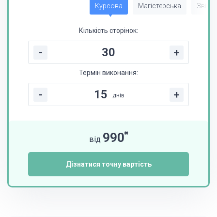
Курсова
Магістерська
Звіт з
Кількість сторінок:
-
+
Термін виконання:
-
+
днів
₴
990
від
Дізнатися точну вартість