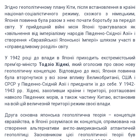
Згідно геополітичному плану Кіти,
після встановлення в країні
націонал-соціалістичного режиму, схожого з німецьким,
Японія повинна була разом з нею почати боротьбу за переділ
світу. У прийдешній війні
місія Японії трактувалася як
«звільнення від імперіалізму народів Південно-Східної
Азії» і
створення «Євразійської Японської Імперії» шляхом участі в
«справедливому
розділі» світу.
У 1942 році до влади в Японії приходить
екстремістський
прем’єр-міністр
Тодзіо Хідекі
,
який оголосив про свою нову
геополітичну концепцію. Відповідно до якої, Японія повинна
була вторгнутися у всі зони впливу Великобританії, США і
СРСР у Південно-Східній
Азії і приєднати їх до себе. У 1942-
1943 рр.. Хідекі, захопивши країни і території,
розташовані
навколо Південних морів, а також частину Китаю, встановив
на всій цій
величезній території режим своєї влади.
Друга основна японська геополітична
теорія – концепція
євразійства, в Японії розумілася як концепція, спрямована на
створення альтернативи англо-американській атлантичній
геополітиці. Засновником
цієї геополітичної теорії був