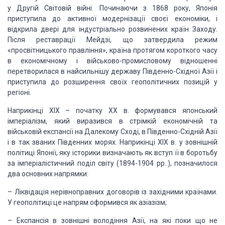
у Другій Світовій війні. Починаючи з 1868 року, Японія
приступила
до активної модернізації своєї економіки, і
відкрила двері для індустріально розвинених
країн Заходу.
Після реставрації Мейдзі, що затвердила режим
«просвітницького правління»,
країна протягом короткого часу
в економічному і військово-промисловому відношенні
перетворилася в найсильнішу державу Південно-Східної Азії і
приступила до розширення
своїх геополітичних позицій у
регіоні.
Наприкінці XIX – початку XX в. формувався
японський
імперіалізм, який виразився в стрімкій економічній та
військовій експансії
на Далекому Сході, в Південно-Східній Азії
і в так званих Південних морях. Наприкінці
XIX в. у зовнішній
політиці Японії, яку історики визначають як вступ її в боротьбу
за імперіалістичний поділ світу (1894-1904 рр..), позначилося
два основних напрямки:
– Ліквідація нерівноправних договорів
із західними країнами.
У геополітиці це напрям оформився як азіазізм;
– Експансія в зовнішні володіння
Азії, на які поки що не