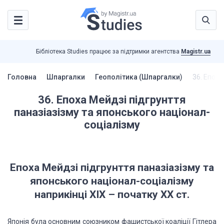
Бібліотека Studies працює за підтримки агентства
Magistr.ua
Головна
Шпаргалки
Геополітика (Шпаргалки)
36. Епоха
36. Епоха Мейдзі підгрунття
паназіазізму та японського націонал-
соціалізму
Епоха Мейдзі підгрунття паназіазізму та
японського
націонал-соціалізму
наприкінці ХІХ – початку ХХ ст.
Японія була основним союзником фашистської
коаліції Гітлера