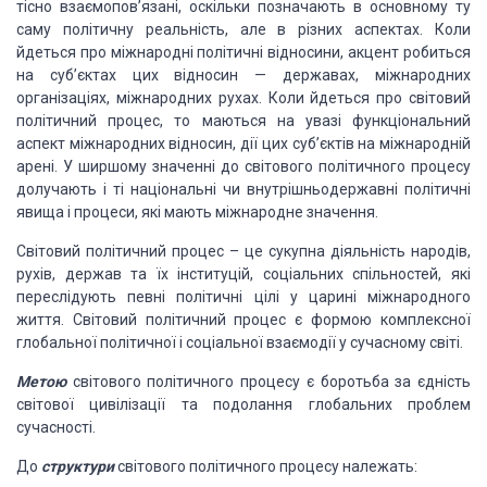
тісно
взаємо­пов’язані, оскільки позначають в основному ту
саму політичну реаль­ність,
але в різних аспектах. Коли
йдеться про міжнародні політичні відносини, акцент робиться
на суб’єктах цих відносин — державах, міжнародних
організаціях, міжнародних рухах.
Коли йдеться про сві­товий
політичний процес, то маються на увазі функціональний
аспект міжнародних відносин, дії цих суб’єктів на міжнародній
арені. У ши­ршому
значенні до світового політичного процесу
долучають і ті наці­ональні чи внутрішньодержавні
політичні
явища і процеси, які мають міжнародне значення.
Світовий
політичний процес – це сукупна діяльність народів,
рухів, держав та їх інституцій,
соціальних спільностей, які
переслідують певні політичні цілі у царині міжнародного
життя. Світовий політичний процес є формою комплексної
глобальної політичної і соціальної
взаємодії у сучасному світі.
Метою
світового політичного процесу
є боротьба за єдність
світової цивілізації та подолання глобальних проблем
сучасності.
До
структури
світового політичного процесу належать: