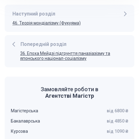
Наступний розділ
46. Теорія мондіалізму (Фукуяма)
Попередній розділ
36. Епоха Мейдзі підгрунття паназіазізму та
японського націонал-соціалізму
Замовляйте роботи в
Агентстві Магістр
Магістерська
від 6800 ₴
Бакалаврська
від 4850 ₴
Курсова
від 1090 ₴