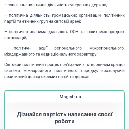
– зовнішньополітична
діяльність суверенних держав;
– політична
діяльність громадських організацій, політичних
партій та етнічних груп на світовій
арені;
– політично
значима діяльність ООН та інших міжнародних
організацій;
– політичні
акції регіонального, міжрегіонального,
міждержавного та наднаціонального характеру.
Світовий
політичний процес пов’язаний зі створенням кращої
системи міжнародного політичного
порядку, враховуючи
позитивний досвід окремих націй та держав.
Magistr.ua
Дізнайся вартість написання своєї
роботи