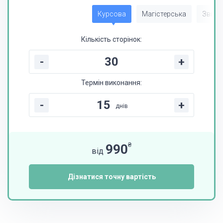
Курсова
Магістерська
Звіт з
Кількість сторінок:
-
+
Термін виконання:
-
+
днів
₴
990
від
Дізнатися точну вартість