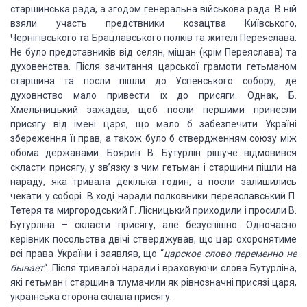
старшинська рада, а згодом генеральна військова рада. В ній
взяли участь предствники козацтва Київського,
Чернігівського та Брацлавського полків та жителі Переяслава.
Не було представників від селян, міщан (крім Переяслава) та
духовенства. Після зачитання царської грамоти гетьманом
старшина та посли пішли до Успенського собору, де
духовнство мало привести їх до присяги. Однак, Б.
Хмельницький зажадав, щоб посли першими принесли
присягу від імені царя, що мало б забезпечити Україні
збереження її прав, а також було б ствердженням союзу між
обома державами. Боярин В. Бутурлін рішуче відмовився
скласти присягу, у зв’язку з чим гетьман і старшини пішли на
нараду, яка тривала декілька годин, а посли залишились
чекати у соборі. В ході наради полковники переяславський П.
Тетеря та миргородський Г. Лісницький приходили і просили В.
Бутурліна – скласти присягу, але безуспішно. Одночасно
керівник посольства двічі стверджував, що цар охоронятиме
всі права України і заявляв, що “
царское слово переменно не
бывает
“. Після тривалої наради і враховуючи слова Бутурліна,
які гетьман і старшина тлумачили як рівнозначні присязі царя,
українська сторона склала присягу.