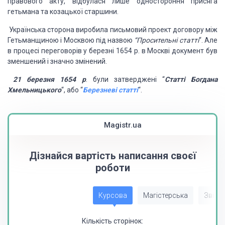
правового акту, відбулася лише одностороння присяга
гетьмана та козацької старшини.
Українська сторона виробила письмовий проект договору між
Гетьманщиною і Москвою під назвою
“Просительні статті
“. Але
в процесі переговорів у березні 1654 р. в Москві документ був
зменшений і значно змінений.
21 березня 1654 р
. були затверджені “
Статті Богдана
Хмельницького
“, або “
Березневі статті
“.
Magistr.ua
Дізнайся вартість написання своєї
роботи
Курсова
Магістерська
Звіт з
Кількість сторінок: