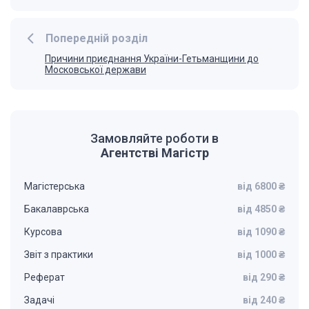
Попередній розділ
Причини приєднання України-Гетьманщини до
Московської держави
Замовляйте роботи в
Агентстві Магістр
Магістерська
від 6800 ₴
Бакалаврська
від 4850 ₴
Курсова
від 1090 ₴
Звіт з практики
від 1000 ₴
Реферат
від 290 ₴
Задачі
від 240 ₴