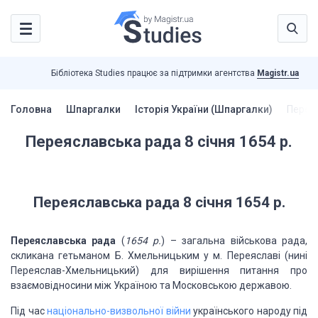
Бібліотека Studies працює за підтримки агентства
Magistr.ua
Головна
Шпаргалки
Історія України (Шпаргалки)
Переяс
Переяславська рада 8 січня 1654 р.
Переяславська рада 8 січня 1654 р.
Переяславська рада
(
1654 р.
) – загальна військова рада,
скликана гетьманом Б. Хмельницьким у м. Переяславі (нині
Переяслав-Хмельницький) для вирішення питання про
взаємовідносини між Україною та Московською державою.
Під час
національно-визвольної війни
українського народу під