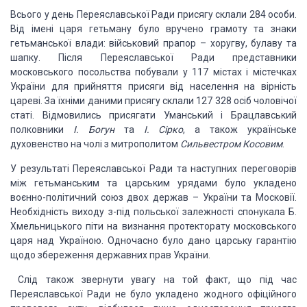
Всього у день Переяславської Ради присягу склали 284 особи.
Від імені царя гетьману було вручено грамоту та знаки
гетьманської влади: військовий прапор – хоругву, булаву та
шапку. Після Переяславської Ради представники
московського посольства побували у 117 містах і містечках
України для прийняття присяги від населення на вірність
цареві. За їхніми даними присягу склали 127 328 осіб чоловічої
статі. Відмовились присягати Уманський і Брацлавський
полковники
І. Богун
та
І. Сірко
, а також українське
духовенство на чолі з митрополитом
Сильвестром Косовим
.
У результаті Переяславської Ради та наступних переговорів
між гетьманським та царським урядами було укладено
воєнно-політичний союз двох держав – України та Московії.
Необхідність виходу з-під польської залежності спонукала Б.
Хмельницького піти на визнання протекторату московського
царя над Україною. Одночасно було дано царську гарантію
щодо збереження державних прав України.
Слід також звернути увагу на той факт, що під час
Переяславської Ради не було укладено жодного офіційного