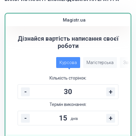
Magistr.ua
Дізнайся вартість написання своєї
роботи
Курсова
Магістерська
Звіт з
Кількість сторінок:
-
+
Термін виконання:
-
+
днів