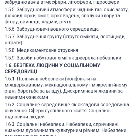
забруднювачів атмосфери, літосфери, гідросфери
1.5.5. Забруднювачі атмосфери: чадний газ, окис азоту,
діоксид сірки, смог, сірководень, сполуки хлору та
фтору, свинець, кадмій, ртуть
1.5.6. Забруднювачі водного середовища
1.5.7. Забруднення ґрунту (отрутохімікати, пестициди,
нітрати)
1.5.8. Медикаментозне отруєння
1.5.9. Засоби побутової хімії як джерела небезпеки
1.6. БЕЗПЕКА ЛЮДИНИ У СОЦІАЛЬНОМУ
СЕРЕДОВИЩІ
1.6.1. Політичні небезпеки (конфлікти на
міждержавному, міжнаціональному і міжрелігійному
рівні, боротьба за владу). Дискримінація людини за
певними ознаками
1.6.2. Соціальне середовище як складова середовища
існування. Сфери суспільного життя. Соціальні
відносини людей
1.6.3. Соціальні небезпеки. Небезпеки, спричинені
низьким духовним та культурним рівнем. Небезпеки