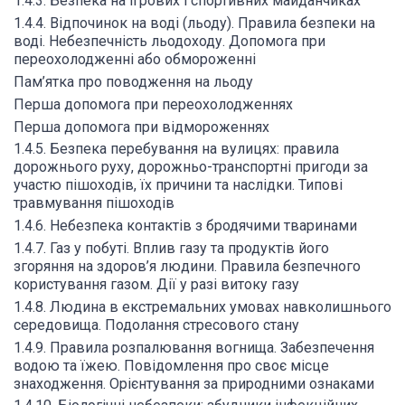
1.4.3. Безпека на ігрових і спортивних майданчиках
1.4.4. Відпочинок на воді (льоду). Правила безпеки на
воді. Небезпечність льодоходу. Допомога при
переохолодженні або обмороженні
Пам’ятка про поводження на льоду
Перша допомога при переохолодженнях
Перша допомога при відмороженнях
1.4.5. Безпека перебування на вулицях: правила
дорожнього руху, дорожньо-транспортні пригоди за
участю пішоходів, їх причини та наслідки. Типові
травмування пішоходів
1.4.6. Небезпека контактів з бродячими тваринами
1.4.7. Газ у побуті. Вплив газу та продуктів його
згоряння на здоров’я людини. Правила безпечного
користування газом. Дії у разі витоку газу
1.4.8. Людина в екстремальних умовах навколишнього
середовища. Подолання стресового стану
1.4.9. Правила розпалювання вогнища. Забезпечення
водою та їжею. Повідомлення про своє місце
знаходження. Орієнтування за природними ознаками