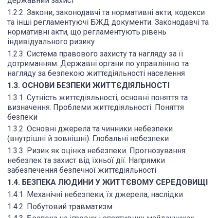
державний захист
1.2.2. Закони, законодавчі та нормативні акти, кодекси
та інші регламентуючі БЖД документи. Законодавчі та
нормативні акти, що регламентують рівень
індивідуального ризику
1.2.3. Система правового захисту та нагляду за її
дотриманням. Державні органи по управлінню та
нагляду за безпекою життєдіяльності населення
1.3. ОСНОВИ БЕЗПЕКИ ЖИТТЄДІЯЛЬНОСТІ
1.3.1. Сутність життєдіяльності, основні поняття та
визначення. Проблеми життєдіяльності. Поняття
безпеки
1.3.2. Основні джерела та чинники небезпеки
(внутрішні й зовнішні). Глобальні небезпеки
1.3.3. Ризик як оцінка небезпеки. Прогнозування
небезпек та захист від їхньої дії. Напрямки
забезпечення безпечної життєдіяльності
1.4. БЕЗПЕКА ЛЮДИНИ У ЖИТТЄВОМУ СЕРЕДОВИЩІ
1.4.1. Механічні небезпеки, їх джерела, наслідки
1.4.2. Побутовий травматизм