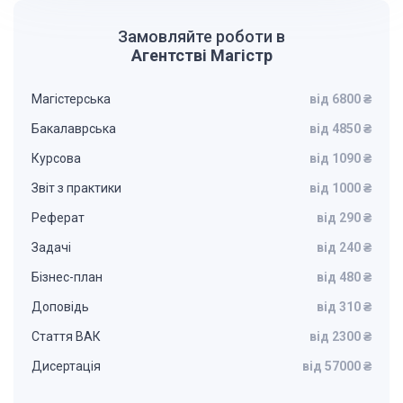
Замовляйте роботи в
Агентстві Магістр
Магістерська
від 6800 ₴
Бакалаврська
від 4850 ₴
Курсова
від 1090 ₴
Звіт з практики
від 1000 ₴
Реферат
від 290 ₴
Задачі
від 240 ₴
Бізнес-план
від 480 ₴
Доповідь
від 310 ₴
Стаття ВАК
від 2300 ₴
Дисертація
від 57000 ₴