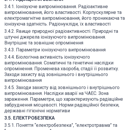
3.4.1. Іонізуюче випромінювання. Радіоактивне
випромінювання, його властивості. Корпускулярне та
електромагнітне випромінювання, його проникаюча та
іонізуюча здатність. Радіонукліди, їх властивості
3.4.2. Явище природної радіоактивності. Природні та
штучні джерела іонізуючого випромінювання.
Внутрішнє та зовнішнє опромінення
3.4.3. Параметри іонізуючого випромінювання
3.4.4. Біологічна активність іонізуючого
випромінювання. Соматичні та генетичні наслідки
опромінення. Променева хвороба, стадії її розвитку.
Заходи захисту від зовнішнього і внутрішнього
випромінювання
3.4.5. Заходи захисту від зовнішнього і внутрішнього
випромінювання. Наслідки аварії на ЧАЕС. Зона
зараження. Параметри, що характеризують радіаційне
забруднення місцевості. Норми радіаційної безпеки,
державні гігієнічні нормативи
3.5. ЕЛЕКТРОБЕЗПЕКА
3.5.1. Поняття “електробезпека”, “електротравма” та