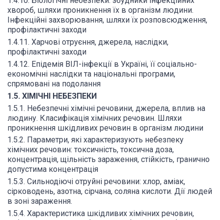
1.4.10. Біологічні небезпеки: збудники інфекційних
хвороб, шляхи проникнення їх в організм людини.
Інфекційні захворювання, шляхи їх розповсюдження,
профілактичні заходи
1.4.11. Харчові отруєння, джерела, наслідки,
профілактичні заходи
1.4.12. Епідемія ВІЛ-інфекції в Україні, її соціально-
економічні наслідки та національні програми,
спрямовані на подолання
1.5. ХІМІЧНІ НЕБЕЗПЕКИ
1.5.1. Небезпечні хімічні речовини, джерела, вплив на
людину. Класифікація хімічних речовин. Шляхи
проникнення шкідливих речовин в організм людини
1.5.2. Параметри, які характеризують небезпеку
хімічних речовин: токсичність, токсична доза,
концентрація, щільність зараження, стійкість, гранично
допустима концентрація
1.5.3. Сильнодіючі отруйні речовини: хлор, аміак,
сірководень, азотна, сірчана, соляна кислоти. Дії людей
в зоні зараження.
1.5.4. Характеристика шкідливих хімічних речовин,