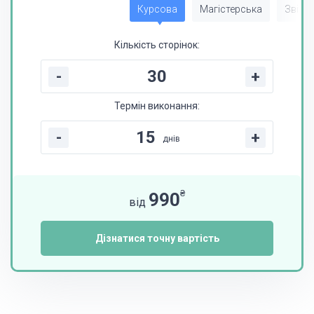
Курсова
Магістерська
Звіт з
Кількість сторінок:
-
+
Термін виконання:
-
+
днів
₴
990
від
Дізнатися точну вартість