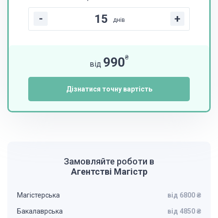
-
+
днів
₴
990
від
Дізнатися точну вартість
Замовляйте роботи в
Агентстві Магістр
Магістерська
від 6800 ₴
Бакалаврська
від 4850 ₴