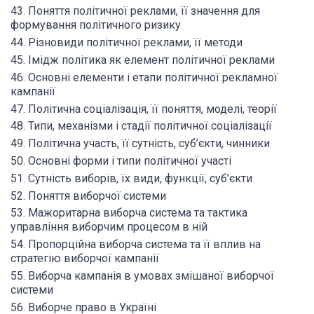
43. Поняття політичної реклами, її значення для
формування політичного ризику
44. Різновиди політичної реклами, її методи
45. Імідж політика як елемент політичної реклами
46. Основні елементи і етапи політичної рекламної
кампанії
47. Політична соціалізація, її поняття, моделі, теорії
48. Типи, механізми і стадії політичної соціалізації
49. Політична участь, її сутність, суб’єкти, чинники
50. Основні форми і типи політичної участі
51. Сутність виборів, їх види, функції, суб’єкти
52. Поняття виборчої системи
53. Мажоритарна виборча система та тактика
управління виборчим процесом в ній
54. Пропорційна виборча система та її вплив на
стратегію виборчої кампанії
55. Виборча кампанія в умовах змішаної виборчої
системи
56. Виборче право в Україні