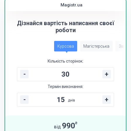
Magistr.ua
Дізнайся вартість написання своєї
роботи
Курсова
Магістерська
Звіт з
Кількість сторінок:
-
+
Термін виконання:
-
+
днів
₴
990
від