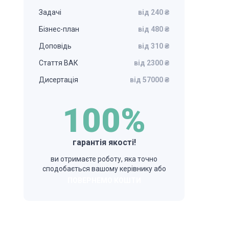
Задачі
від 240 ₴
Бізнес-план
від 480 ₴
Доповідь
від 310 ₴
Стаття ВАК
від 2300 ₴
Дисертація
від 57000 ₴
100%
гарантія якості!
ви отримаєте роботу, яка точно
сподобається вашому керівнику або
ПОВЕРНЕМО КОШТИ