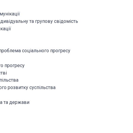
мунікації
ндивідуальну та групову свідомість
кації
і проблема соціального прогресу
го прогресу
тві
пільства
ного розвитку суспільства
ва та держави