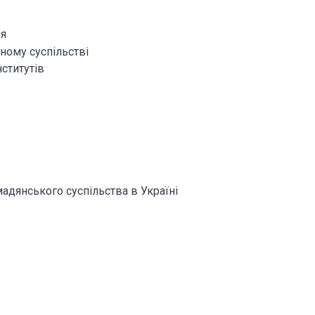
ня
сному суспільстві
нститутів
мадянського суспільства в Україні