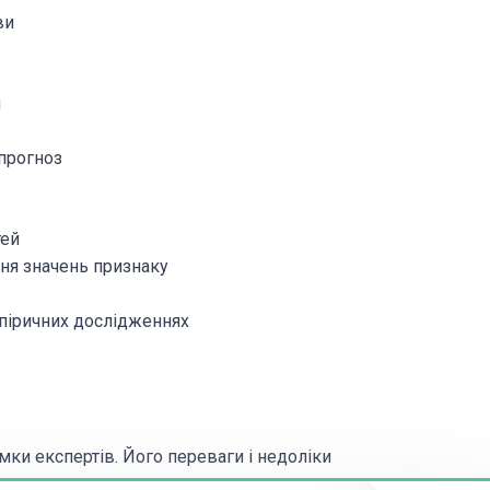
ви
я
 прогноз
тей
ння значень признаку
емпіричних дослідженнях
мки експертів. Його переваги і недоліки