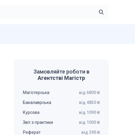
Замовляйте роботи в
Агентстві Магістр
Магістерська
від 6800 ₴
Бакалаврська
від 4850 ₴
Курсова
від 1090 ₴
Звіт з практики
від 1000 ₴
Реферат
від 290 ₴