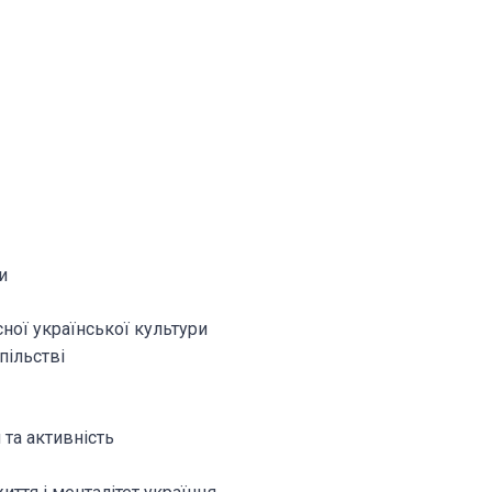
и
сної української культури
пільстві
 та активність