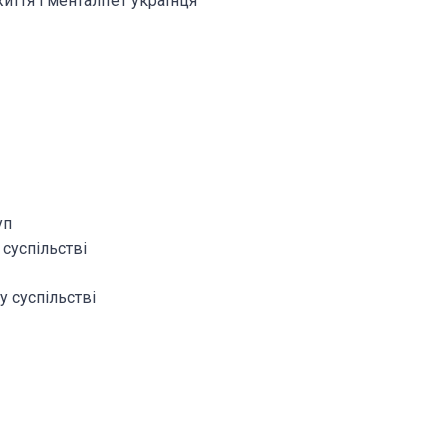
иття і менталітет українця
уп
 суспільстві
у суспільстві