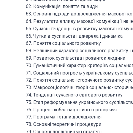
62. Комунікація: поняття та види
63. Основні підходи до дослідження масової ко
64. Результати впливу масової комунікації на і
65. Сучасні тенденції в розвитку масової комуні
66. Чутки в суспільстві: джерела і динаміка
67. Поняття соціального розвитку
68. Нелінійний характер соціального розвитку 
69. Розвиток суспільства і розвиток людини
70. Гуманістичний характер критеріїв соціально
71. Соціальний прогрес в українському суспільс
72. Поняття соціально-історичного розвитку сус
73. Макросоціологічні теорії соціально-історич
74. Тенденції сучасного світового розвитку
75. Етап реформування українського суспільст
76. Процес глобалізації і його протиріччя
77. Програма і етапи дослідження
78. Основні теоретичні процедури
79. Основні дослідницькі стратегії