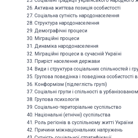
25. Соціальні традиції українського народного ж
26. Активна життєва позиція особистості
27. Соціальна сутність народонаселення
28. Структура народонаселення
29. Демографічні процеси
30. Міграційні процеси
31. Динаміка народонаселення
32. Міграційні процеси в сучасній Україні
33. Приріст населення держави
34. Види і структура соціальних спільностей і гр
35. Групова поведінка і поведінка особистості в
36. Конформізм (підлеглість групі)
37. Соціальні групи і спільності в урбанізованом
38. Групова психологія
39. Соціально-територіальне суспільство
40. Національні (етнічні) суспільства
41. Роль регіонів в суспільному житті України
42. Причини міжнаціональних напружень
43. Сутність соціальної стратифікації