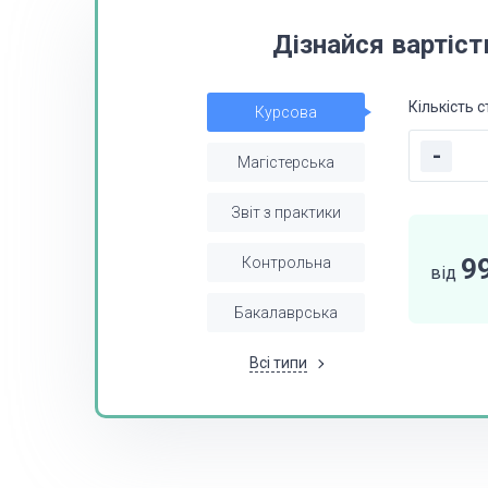
Дізнайся вартіст
Кількість с
Курсова
-
Магістерська
Звіт з практики
9
Контрольна
від
Бакалаврська
Всі типи