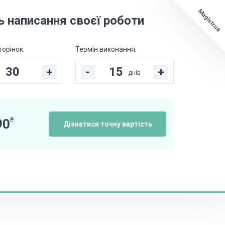
Magistr.ua
ь написання своєї роботи
торінок:
Термін виконання:
+
-
+
днів
₴
90
Дізнатися точну вартість